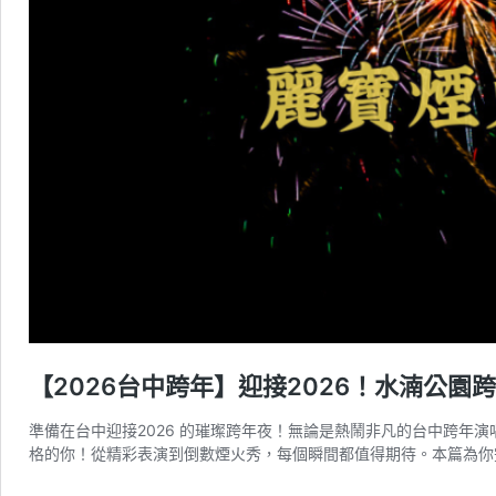
【2026台中跨年】迎接2026！水湳公
準備在台中迎接2026 的璀璨跨年夜！無論是熱鬧非凡的台中跨年演
格的你！從精彩表演到倒數煙火秀，每個瞬間都值得期待。本篇為你完整