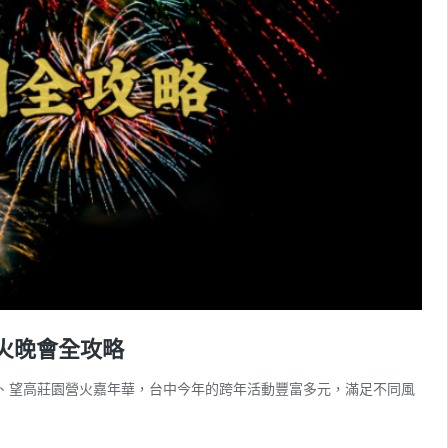
火晚會全攻略
派對、望高莊園營火嘉年華，台中今年的跨年活動豐富多元，滿足不同風