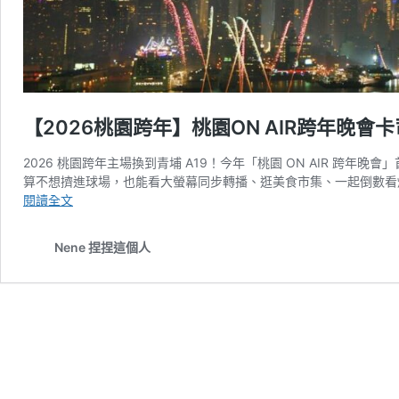
【2026桃園跨年】桃園ON AIR跨年晚
2026 桃園跨年主場換到青埔 A19！今年「桃園 ON AIR 跨年晚會
算不想擠進球場，也能看大螢幕同步轉播、逛美食市集、一起倒數看煙
【2026
閱讀全文
桃
園
Nene 捏捏這個人
跨
年】
桃
園
ON
AIR
跨
年