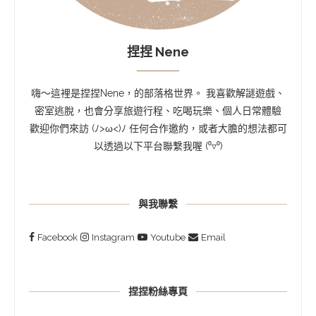
捏捏 Nene
嗨～這裡是捏捏Nene，的部落格世界。 我喜歡解謎遊戲、
密室逃脫，也會分享旅遊行程、吃喝玩樂、個人日常體驗
歡迎你們來訪 (ﾉ>ω<)ﾉ 任何合作邀約，或者大膽的想法都可
以透過以下平台聯繫我喔 (⁰▿⁰)
與我聯繫
Facebook
Instagram
Youtube
Email
捏捏粉絲專頁