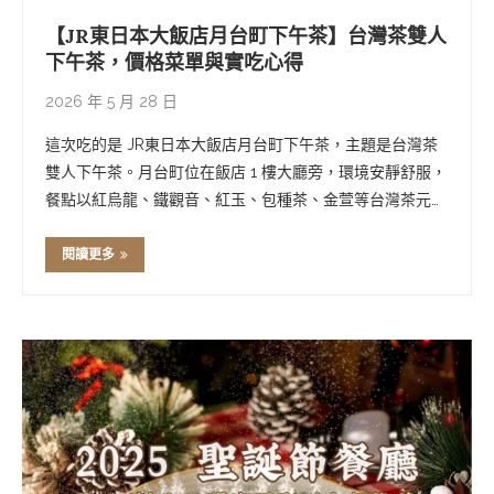
【JR東日本大飯店月台町下午茶】台灣茶雙人
下午茶，價格菜單與實吃心得
2026 年 5 月 28 日
這次吃的是 JR東日本大飯店月台町下午茶，主題是台灣茶
雙人下午茶。月台町位在飯店 1 樓大廳旁，環境安靜舒服，
餐點以紅烏龍、鐵觀音、紅玉、包種茶、金萱等台灣茶元素
入菜。 實際吃完後，我覺得視覺和主題感有做出來，但味
道沒有特別打中我。這篇整理價格、菜單、實吃心得與交通
閱讀更多
方式，給正在考慮訂位的人參考。 J …