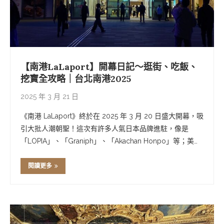
【南港LaLaport】開幕日記～逛街、吃飯、
挖寶全攻略｜台北南港2025
2025 年 3 月 21 日
《南港 LaLaport》終於在 2025 年 3 月 20 日盛大開幕，吸
引大批人潮朝聖！這次有許多人氣日本品牌進駐，像是
「LOPIA」、「Graniph」、「Akachan Honpo」等；美食
方面也超有看頭，包括首次來台或首度北上的話題餐廳——
像是「林聰明砂鍋魚頭」、「鰻鰻」、「SAPPORO …
閱讀更多