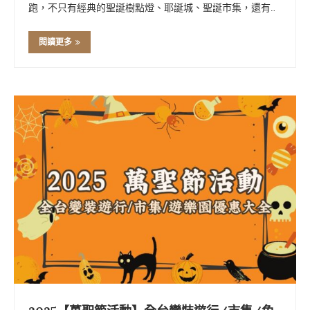
跑，不只有經典的聖誕樹點燈、耶誕城、聖誕市集，還有演
唱會表演、燈節、期間限定打卡裝置。這篇幫你整理好
2025 全台聖誕節重點活動資訊，包含台北、新北、桃園、
閱讀更多
新竹、苗栗、台中、台南、高雄 …