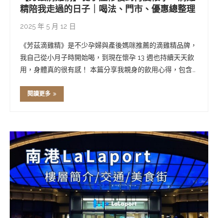
精陪我走過的日子｜喝法、門市、優惠總整理
2025 年 5 月 12 日
《芳茲滴雞精》是不少孕婦與產後媽咪推薦的滴雞精品牌，
我自己從小月子時開始喝，到現在懷孕 13 週也持續天天飲
用，身體真的很有感！ 本篇分享我親身的飲用心得，包含
滴雞精怎麼喝、孕期適不適合、哪裡試喝、價格優惠與天后
宮聯名禮盒開箱。 文章不是業配，單純想記錄這段重要時
閱讀更多
期的日常補養，也讓正在找滴雞精推薦的 …