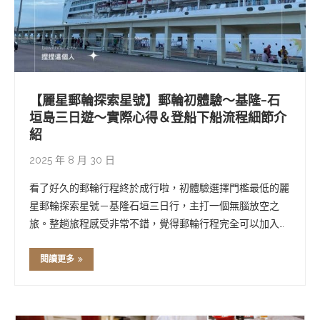
【麗星郵輪探索星號】郵輪初體驗～基隆-石
垣島三日遊～實際心得＆登船下船流程細節介
紹
2025 年 8 月 30 日
看了好久的郵輪行程終於成行啦，初體驗選擇門檻最低的麗
星郵輪探索星號－基隆石垣三日行，主打一個無腦放空之
旅。整趟旅程感受非常不錯，覺得郵輪行程完全可以加入以
後的旅遊選項之中。 那因為網路上其他開箱文已經介紹很
多美食美景行程安排之類的事了，本篇文章就來說說一些實
閱讀更多
際遇到的小細節以及各種流程～ 探索星號》 …