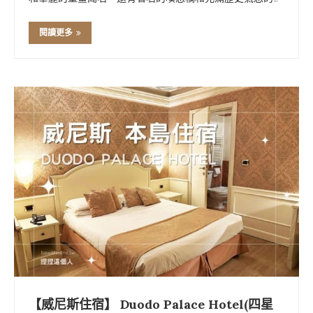
獄區，帶你穿越威尼斯的輝煌與陰影。本篇文章會詳細介紹
道奇宮的門票資訊、營業時間，以及經典參觀路線和歷史故
閱讀更多
事，並且介紹威尼斯畫派三大 …
【威尼斯住宿】 Duodo Palace Hotel(四星