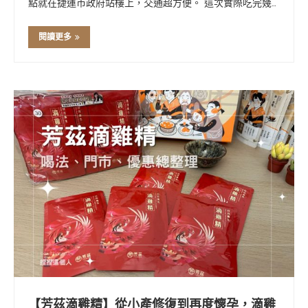
點就在捷運市政府站樓上，交通超方便。 這次實際吃完幾
道招牌菜像是「極上鮮牛肉」、「紅燒肉燜豆腐」、「蝦鬆
鬆」跟那個超驚喜的「牛奶皇后地瓜飯」，真的有驚豔到，
閱讀更多
文內會分享詳細心得，給享用餐的大家參考囉！ …
【芳茲滴雞精】從小產修復到再度懷孕，滴雞