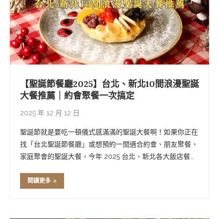
【聖誕節餐廳2025】台北、新北10間浪漫聖誕
大餐推薦｜約會聚餐一次搞定
2025 年 12 月 12 日
聖誕節就是要吃一頓儀式感滿滿的聖誕大餐啊！如果你正在
找「台北聖誕節餐廳」或想預約一間適合約會、朋友聚餐、
家庭聚會的聖誕大餐，今年 2025 台北、新北各大飯店餐廳
早就準備好各種節慶套餐、聖誕自助餐、雙人套餐和下午茶
組合，從高空景觀餐廳、五星飯店牛排館，到充滿耶誕氛圍
閱讀更多
的主題餐廳通通都有。這篇幫你精選出 …