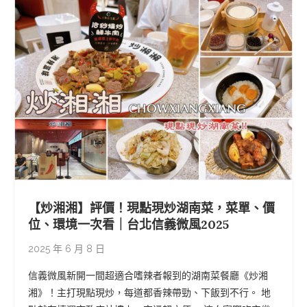
【炒湘湘】評價！現點現炒湖南菜，菜單、價
位、環境一次看｜台北信義微風2025
2025 年 6 月 8 日
信義微風新開一間超適合嗜辣者報到的湖南菜餐廳《炒湘
湘》！主打現點現炒，每道都香辣帶勁、下飯到不行。 地