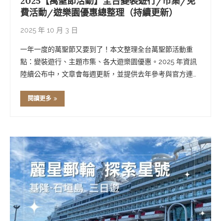
2025【萬聖節活動】全台變裝遊行/市集/免
費活動/遊樂園優惠總整理（持續更新）
2025 年 10 月 3 日
一年一度的萬聖節又要到了！本文整理全台萬聖節活動重
點：變裝遊行、主題市集、各大遊樂園優惠。2025 年資訊
陸續公布中，文章會每週更新，並提供去年參考與官方連
結，方便追蹤最新公告。揪團裝扮、帶小孩逛市集或衝樂
園，都能在這篇一次看懂！ ★想在萬聖節真的「下水」？
閱讀更多
快直達 ▶ 高雄承億酒店高空 …