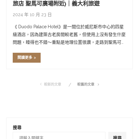
旅店 聖馬可廣場附近)｜義大利旅遊
2024 年 10 月 23 日
《 Duodo Palace Hotel》是一間位於威尼斯市中心的四星
級酒店，因為建築古老房間較老舊，但使用上沒有發生什麼
問題，睡得也不錯～重點是地理位置很讚，走路到聖馬可廣
場、道奇宮、嘆息橋都不到十分鐘，酒店的前門直接對接威
尼斯運河，從義大利本島可直接搭乘計乘船抵達，交通可說
閱讀更多
非常好。 威尼斯住宿》 …
較新的文章
較舊的文章
搜尋
搜尋