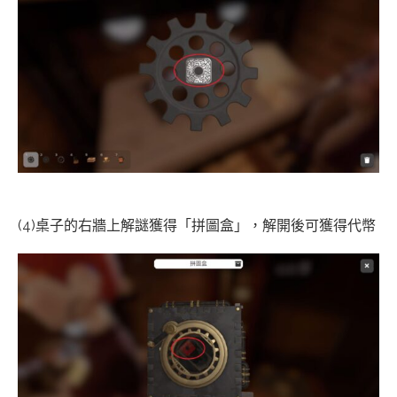
(4)桌子的右牆上解謎獲得「拼圖盒」，解開後可獲得代幣