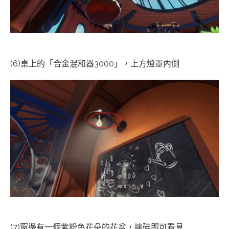
(6)桌上的「合金混和器3000」，上方燈罩內側
(7)窗邊有一個紫粉色花朵的花盆，摔碎即可看見