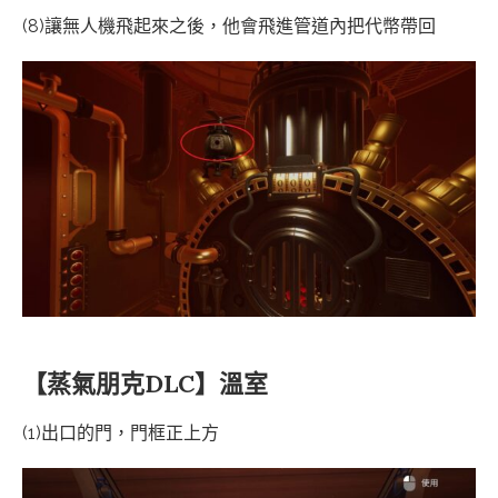
(8)讓無人機飛起來之後，他會飛進管道內把代幣帶回
【蒸氣朋克DLC】溫室
(1)出口的門，門框正上方