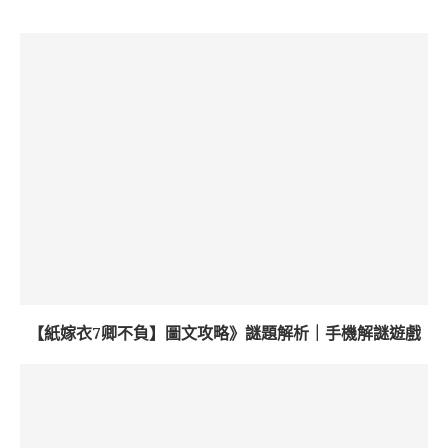
【紙嫁衣7卿不負】圖文攻略》謎題解析｜手機解謎遊戲