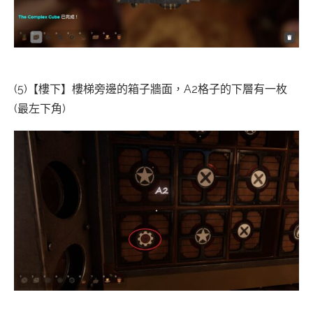
(5)【樓下】樓梯旁邊的箱子牆面，A2格子的下層有一枚
(最左下角)