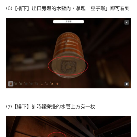
(6)【樓下】出口旁邊的木籃內，拿起「豆子罐」即可看到
(7)【樓下】計時器旁邊的水管上方有一枚