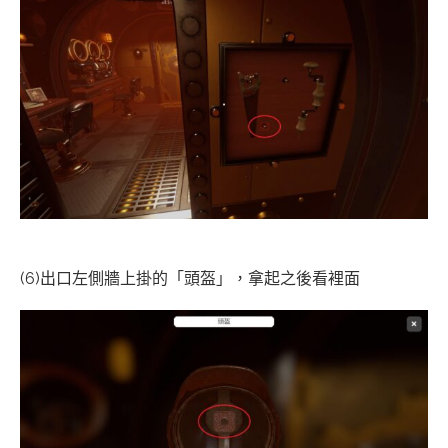
(6)出口左側牆上掛的「頭盔」，拿起之後看裡面