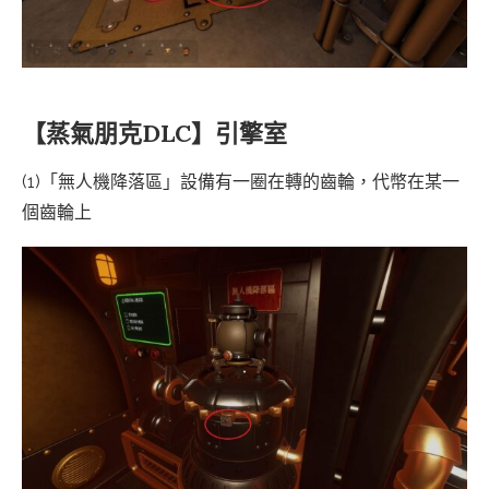
【蒸氣朋克DLC】引擎室
(1)「無人機降落區」設備有一圈在轉的齒輪，代幣在某一
個齒輪上