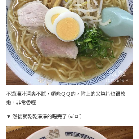
不過湯汁清爽不膩，麵條ＱＱ的，附上的叉燒片也很軟
嫩，非常香喔
▼ 然後就乾乾淨淨的喝完了 (๑´ㅁ`)