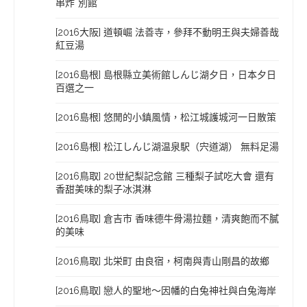
串炸˙別館
[2016大阪] 道頓崛 法善寺，參拜不動明王與夫婦善哉
紅豆湯
[2016島根] 島根縣立美術館しんじ湖夕日，日本夕日
百選之一
[2016島根] 悠閒的小鎮風情，松江城護城河一日散策
[2016島根] 松江しんじ湖温泉駅（宍道湖） 無料足湯
[2016鳥取] 20世紀梨記念館 三種梨子試吃大會 還有
香甜美味的梨子冰淇淋
[2016鳥取] 倉吉市 香味德牛骨湯拉麵，清爽飽而不膩
的美味
[2016鳥取] 北栄町 由良宿，柯南與青山剛昌的故鄉
[2016鳥取] 戀人的聖地～因幡的白兔神社與白兔海岸