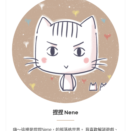
捏捏 Nene
嗨～這裡是捏捏Nene，的部落格世界。 我喜歡解謎遊戲、