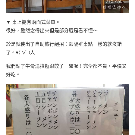
▼ 桌上擺有兩面式菜單。
很好，雖然念得出來但是部分還是看不懂～
於是就使出了自助旅行絕招：跟隔壁桌點一樣的就沒錯
了。♥(´∀` )人
我們點了牛骨湯拉麵跟餃子一盤喔！完全都不貴，平價又
好吃。