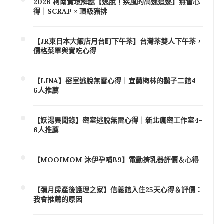
2026 柯南實境解謎【逃脫！疾風的高速追逐】無雷心
得｜SCRAP × 頂級豬排
【JR東日本大飯店月台町下午茶】台灣茶雙人下午茶，
價格菜單與實吃心得
【LINA】密室逃脫無雷心得｜宜蘭梅林的鬍子二館4-
6人推薦
【妖湯異聞錄】密室逃脫無雷心得｜新北瘋密工作室4-
6人推薦
【MOOIMOM 沐伊孕哺B9】電動擠乳器評價＆心得
【彌月房產後護理之家】信義館入住25天心得＆評價：
我會推薦的原因