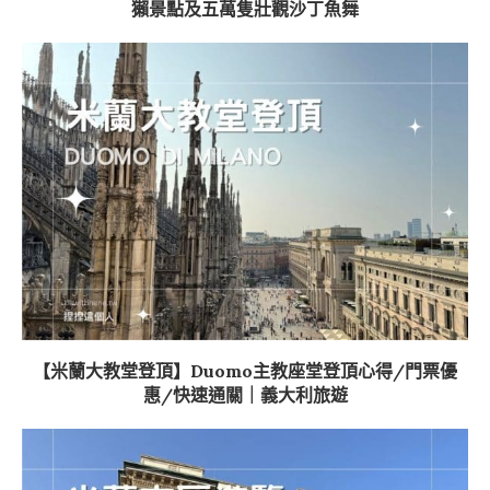
獺景點及五萬隻壯觀沙丁魚舞
【米蘭大教堂登頂】Duomo主教座堂登頂心得/門票優
惠/快速通關｜義大利旅遊