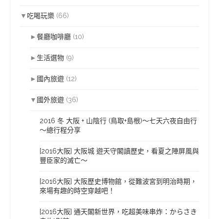
▼
吃喝玩樂
(66)
►
餐廳咖啡廳
(10)
►
生活選物
(9)
►
國內旅遊
(12)
▼
國外旅遊
(36)
2016 冬 大阪 + 山陰行 (鳥取+島根)～七天六夜自由行
～總行程分享
[2016大阪] 大阪城 遊天守閣讀歷史，看夏之陣屏風與
豐臣家的滅亡～
[2016大阪] 大阪歷史博物館，從難波宮到明治時期，
來場有趣的時空穿越吧！
[2016大阪] 通天閣新世界，吃超美味串炸：からさき