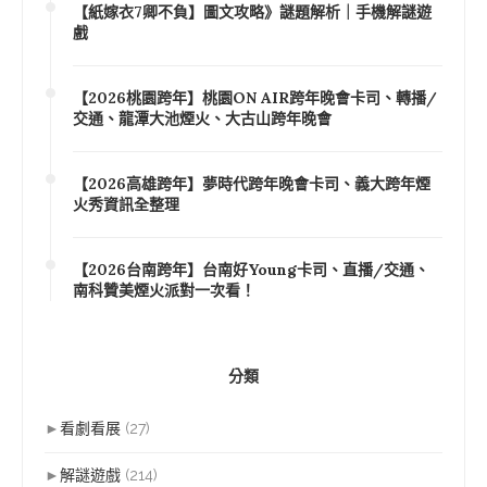
【紙嫁衣7卿不負】圖文攻略》謎題解析｜手機解謎遊
戲
【2026桃園跨年】桃園ON AIR跨年晚會卡司、轉播/
交通、龍潭大池煙火、大古山跨年晚會
【2026高雄跨年】夢時代跨年晚會卡司、義大跨年煙
火秀資訊全整理
【2026台南跨年】台南好Young卡司、直播/交通、
南科贊美煙火派對一次看！
分類
►
看劇看展
(27)
►
解謎遊戲
(214)