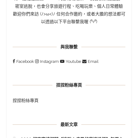
密室逃脫，也會分享旅遊行程、吃喝玩樂、個人日常體驗
歡迎你們來訪 (ﾉ>ω<)ﾉ 任何合作邀約，或者大膽的想法都可
以透過以下平台聯繫我喔 (⁰▿⁰)
與我聯繫
Facebook
Instagram
Youtube
Email
捏捏粉絲專頁
捏捏粉絲專頁
最新文章