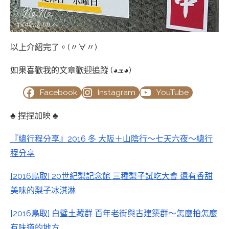
以上介紹完了。(〃∀〃)
如果喜歡我的文章歡迎追蹤 (◕ܫ◕)
Facebook
Instagram
YouTube
♣ 捏捏加映 ♣
『總行程分享』2016 冬 大阪＋山陰行～七天六夜～總行
程分享
[2016鳥取] 20世紀梨記念館 三種梨子試吃大會 還有香甜
美味的梨子冰淇淋
[2016鳥取] 白璧土藏群 百年老街與古建築群～怎麼拍怎麼
有味道的地方