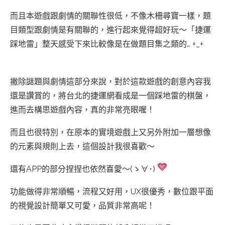
而且本遊戲跟劇情的關聯性很低，不像木柵尋寶一樣，題
目類型跟劇情是有關聯的，進行起來覺得超好玩～「捷運
踩地雷」整天感受下來比較像是在做題目集之類的… +_+
撇除謎題與劇情這部分來說，對於這款遊戲的創意內容我
還是讚賞的，將台北的捷運網看成是一個踩地雷的棋盤，
進而去構思遊戲內容，真的非常亮眼喔！
而且也很特別，在原本的實境遊戲上又另外附加一層想像
的元素與規則上去，這個設計我很喜歡～
還有APP的部分捏捏也依然喜愛～(ゝ∀･)
功能做得非常順暢，流程又好用，UX很優秀，數位跟平面
的視覺設計簡單又可愛，品質非常高呢！