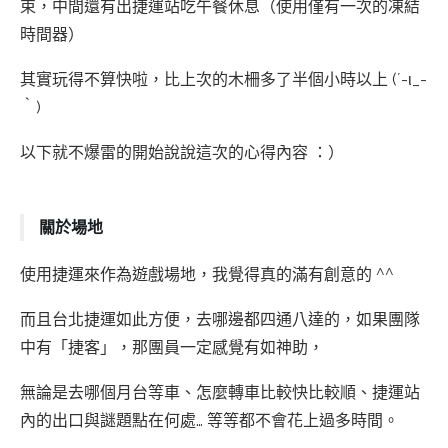
束，中間還有出捷運站吃午餐休息（使用僅有一次的凍結
時間器）
其實玩得不算快啦，比上次的木柵多了半個小時以上 (´-ι_-
｀)
以下就不爆雷的開始說說這次的心得內容 ：）
關於場地
使用捷運來作為遊戲場地，我覺得真的滿有創意的 ^^
而且台北捷運如此方便，去哪邊都四通八達的，如果團隊
中有「捷客」，那團員一定感覺有如神助，
無論是去哪個月台等車、怎麼轉車比較快比較順、捷運站
內的出口與謎題點在何處… 等等都不會花上過多時間。