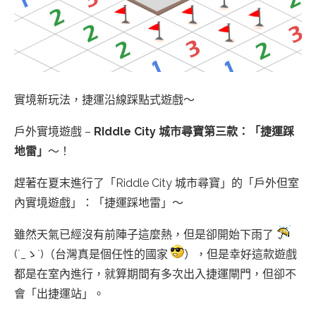
實境新玩法，捷運沿線踩點式遊戲～
戶外實境遊戲 –
RIddle City 城市尋寶第三款：「捷運踩
地雷」
～！
趕著在夏末進行了「Riddle City 城市尋寶」的「戶外但室
內實境遊戲」：「捷運踩地雷」～
雖然天氣已經沒有前陣子這麼熱，但是卻開始下雨了
(´_ゝ`)（台灣真是個任性的國家
），但是幸好這款遊戲
都是在室內進行，就算期間有多次出入捷運閘門，但卻不
會「出捷運站」。