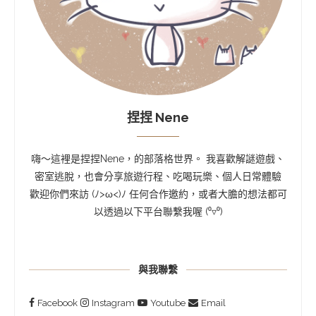
捏捏 Nene
嗨～這裡是捏捏Nene，的部落格世界。 我喜歡解謎遊戲、
密室逃脫，也會分享旅遊行程、吃喝玩樂、個人日常體驗
歡迎你們來訪 (ﾉ>ω<)ﾉ 任何合作邀約，或者大膽的想法都可
以透過以下平台聯繫我喔 (⁰▿⁰)
與我聯繫
Facebook
Instagram
Youtube
Email