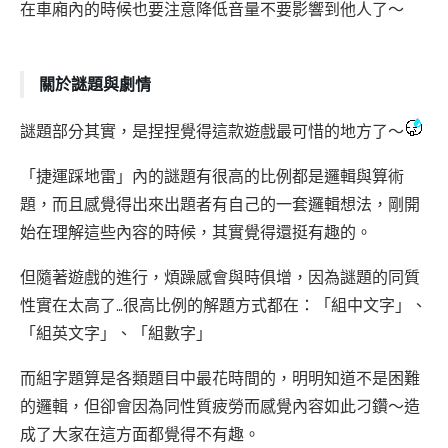
在車廂內的時候也要注意降低音量不要影響到他人了～
關於謎題與劇情
謎題部分其實，是捏捏覺得這款遊戲最可惜的地方了～
「捷運踩地雷」內的謎題有很高的比例都是邏輯與算術
題，而且感覺得出來出題者有自己的一套邏輯想法，剛開
始在理解這些內容的時候，其實覺得還挺有趣的。
但隨著遊戲的進行，煩躁感會與時俱增，因為謎題的同質
性實在太高了…很高比例的解題方式都在：「組中文字」、
「組英文字」、「組數字」
而組字題算是各類題目中最花時間的，明明知道不是困難
的邏輯，但卻會因為同性質疲勞而感覺內容如此刁鑽～造
成了大家在這方面都覺得不有趣。