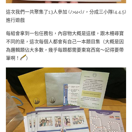
這次我們一共聚集了13人參加 (ﾉ>ω<)ﾉ，分成三小隊(4.4.5)
進行遊戲
每組會拿到一包任務包，內容物大概是這樣，跟木柵尋寶
不同的是，這次每個人都會有自己一本題目集（大概是因
為邏輯題佔大多數，幾乎每題都需要東寫西寫～記得要帶
筆啊！
）