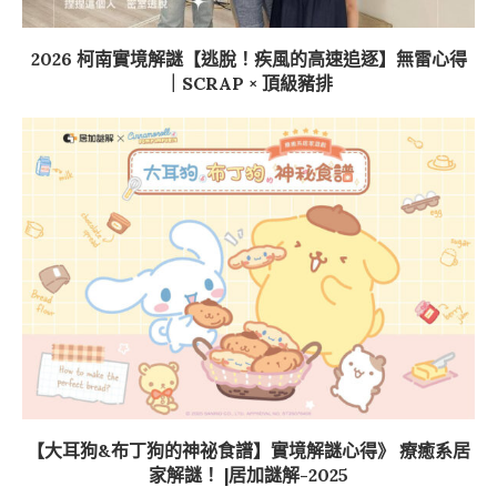
2026 柯南實境解謎【逃脫！疾風的高速追逐】無雷心得
｜SCRAP × 頂級豬排
【大耳狗&布丁狗的神祕食譜】實境解謎心得》 療癒系居
家解謎！ |居加謎解-2025