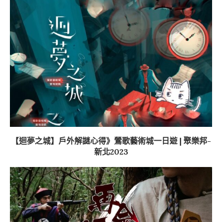
【迴夢之城】戶外解謎心得》鶯歌藝術城一日遊 | 聚樂邦-
新北2023