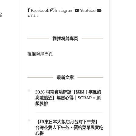
Facebook
Instagram
Youtube
常
Email
捏捏粉絲專頁
捏捏粉絲專頁
最新文章
2026 柯南實境解謎【逃脫！疾風的
高速追逐】無雷心得｜SCRAP × 頂
級豬排
【JR東日本大飯店月台町下午茶】
台灣茶雙人下午茶，價格菜單與實吃
心得