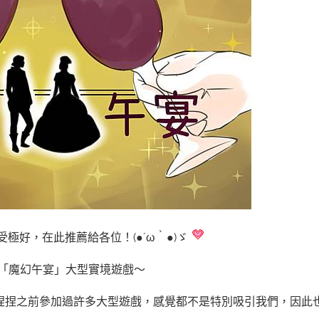
感受極好，在此推薦給各位！(●´ω｀●)ゞ
辦的「魔幻午宴」大型實境遊戲～
捏捏之前參加過許多大型遊戲，感覺都不是特別吸引我們，因此