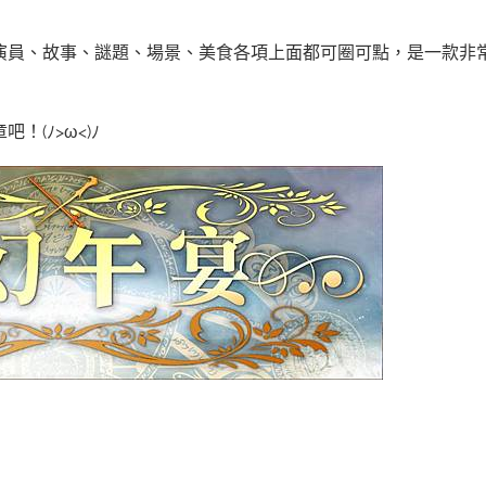
演員、故事、謎題、場景、美食各項上面都可圈可點，是一款非
(ﾉ>ω<)ﾉ