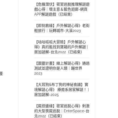
【危機潛伏】密室逃脫推理解謎遊
戲心得｜壞主意＆藍色迴廊-網頁
APP解謎遊戲（已結束）
【即刻救緣】戶外解謎心得》老街
輕旅行｜玩轉城市-大溪2023
【咕咕呱呱大冒險】戶外解謎心
得》真的能找到寶箱的戶外解謎 |
居加謎解-台北2022（已結束）
【圖靈計畫】線上解謎心得》通過
測試並證明你是人類｜蹦世界
2023
餐
【大耳狗&布丁狗的神祕食譜】實
境解謎心得》 療癒系居家解謎！ |
居加謎解-2025
【屍控邊緣】密室逃脫心得》刺激
的大型喪屍逃脫｜EnterSpace-台
北2022（已結束）