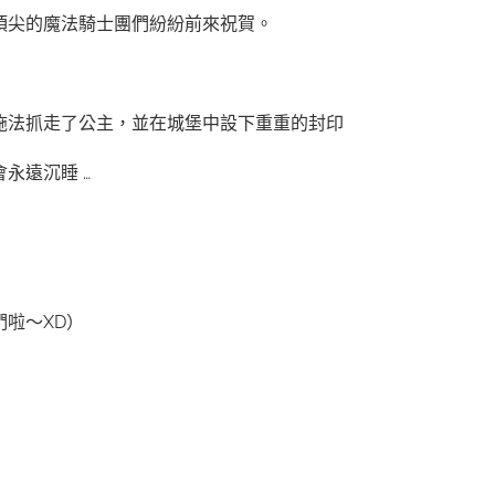
頂尖的魔法騎士團們紛紛前來祝賀。
施法抓走了公主，並在城堡中設下重重的封印
永遠沉睡 …
啦～XD）
）