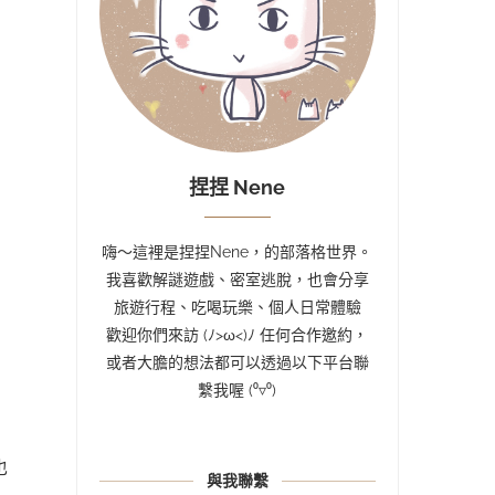
捏捏 Nene
嗨～這裡是捏捏Nene，的部落格世界。
我喜歡解謎遊戲、密室逃脫，也會分享
旅遊行程、吃喝玩樂、個人日常體驗
歡迎你們來訪 (ﾉ>ω<)ﾉ 任何合作邀約，
或者大膽的想法都可以透過以下平台聯
繫我喔 (⁰▿⁰)
也
與我聯繫