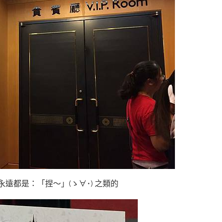
遠都是：「捏～」(ゝ∀･) 之類的