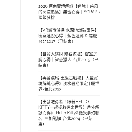
2026 柯南實境解謎【逃脫！疾風
的高速追逐】無雷心得｜SCRAP ×
頂級豬排
【VR城市偵探 水源地爆破事件】
密室逃脫心得｜藍色迴廊 & 螺旋-
台北2017（已結束）
【世貿大逃脫 駭客遊戲】密室逃
脫心得｜智慧獵人-台北2015（已
結束）
【再會滬尾-重返古戰場】大型實
境解謎心得》淡水暑期限定 | 蹦世
界-台北2023
【出發吧勇者！跟著HELLO
KITTY一起拯救幾米世界】戶外解
謎心得》 Hello Kitty&幾米夢幻聯
名 |居加謎解-台北2024（已結
束）