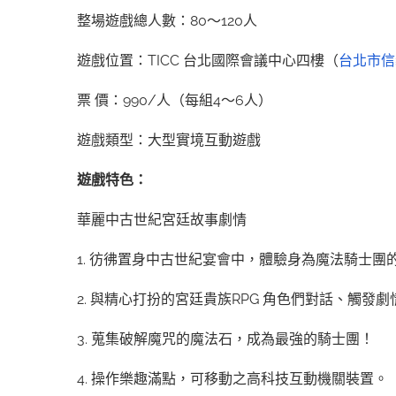
整場遊戲總人數：80～120人
遊戲位置：TICC 台北國際會議中心四樓（
台北市信
票 價：990/人（每組4～6人）
遊戲類型：大型實境互動遊戲
遊戲特色：
華麗中古世紀宮廷故事劇情
1. 彷彿置身中古世紀宴會中，體驗身為魔法騎士團
2. 與精心打扮的宮廷貴族RPG 角色們對話、觸發
3. 蒐集破解魔咒的魔法石，成為最強的騎士團！
4. 操作樂趣滿點，可移動之高科技互動機關裝置。