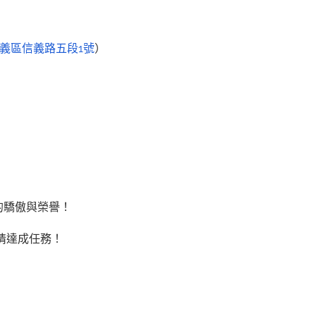
義區信義路五段1號
）
的驕傲與榮譽！
劇情達成任務！