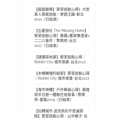
【屍蹤報導】密室逃脫心得》大型
真人喪屍逃脫｜夢遊王國-新北
2021（已結束）
【忘憂旅社 The Missing Hotel】
密室逃脫心得》嘉義x畫家陳澄波x
二二八事件｜聚樂邦-台北
2017（已結束）
【捷運踩地雷】密室逃脫心得｜
Riddle City 城市尋寶-台北2017
【木柵欄裡的秘密】密室逃脫心得
｜Riddle City 城市尋寶-台北2017
【海市神樓】戶外解謎心得》基隆
塔半日遊～體驗在地故事 | 聚樂
邦-基隆2024（已結束）
【玩轉城市 波克熊的不思議冒
險】密室逃脫心得｜山中猴子-台