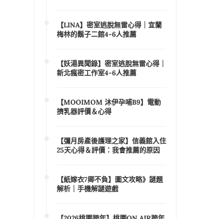
【LINA】密室逃脫無雷心得｜宜蘭
梅林的鬍子二館4-6人推薦
【妖湯異聞錄】密室逃脫無雷心得｜
新北瘋密工作室4-6人推薦
【MOOIMOM 沐伊孕哺B9】電動
擠乳器評價＆心得
【彌月房產後護理之家】信義館入住
25天心得＆評價：我會推薦的原因
【紙嫁衣7卿不負】圖文攻略》謎題
解析｜手機解謎遊戲
【2026桃園跨年】桃園ON AIR跨年