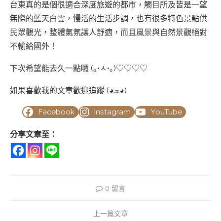
台東真的是個很適合深度旅遊的都市，觸目所及皆是一望
無際的藍天白雲，慢活的生活步調，也有很多特色景點供
民眾觀光，整體氣氛讓人舒適，而且風景與自然景觀絕對
不輸給國外！
下次希望能去久一點囉 (｡•ㅅ•｡)♡♡♡♡
如果喜歡我的文章歡迎追蹤 (◕ܫ◕)
Facebook
Instagram
YouTube
分享文章至：
0 留言
上一篇文章