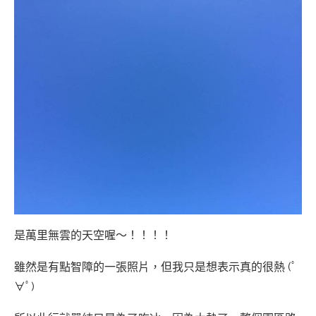
是萬里無雲的天空喔～！！！！
雖然是有點智障的一張照片，但我只是想表示真的很熱 (ﾟ
∀ﾟ)