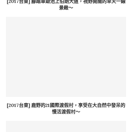
[2017台東] 腳踏車遊池上伯朗大道，視野開闊的草天一線
景緻～
[2017台東] 鹿野的21國際渡假村，享受在大自然中發呆的
慢活渡假村～