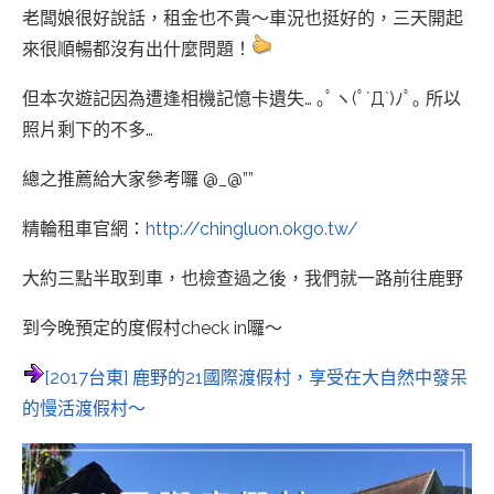
老闆娘很好說話，租金也不貴～車況也挺好的，三天開起
來很順暢都沒有出什麼問題！
但本次遊記因為遭逢相機記憶卡遺失… ｡ﾟヽ(ﾟ´Д`)ﾉﾟ｡ 所以
照片剩下的不多…
總之推薦給大家參考囉 @_@””
精輪租車官網：
http://chingluon.okgo.tw/
大約三點半取到車，也檢查過之後，我們就一路前往鹿野
到今晚預定的度假村check in囉～
[2017台東] 鹿野的21國際渡假村，享受在大自然中發呆
的慢活渡假村～