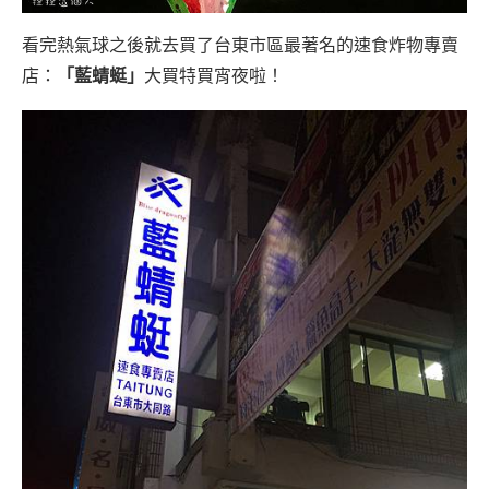
看完熱氣球之後就去買了台東市區最著名的速食炸物專賣
店：
「藍蜻蜓」
大買特買宵夜啦！