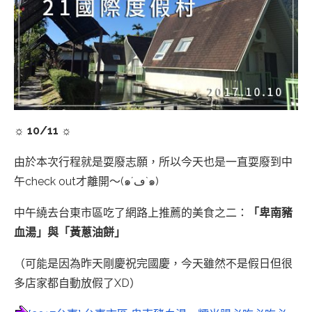
☼ 10/11 ☼
由於本次行程就是耍廢志願，所以今天也是一直耍廢到中
午check out才離開～(๑´ڡ`๑)
中午繞去台東市區吃了網路上推薦的美食之二：
「卑南豬
血湯」與「黃蔥油餅」
（可能是因為昨天剛慶祝完國慶，今天雖然不是假日但很
多店家都自動放假了XD）