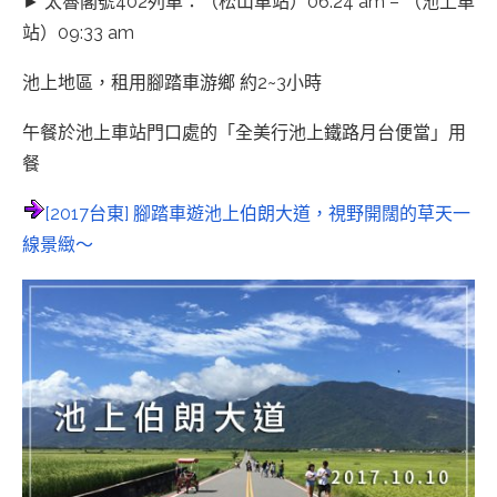
► 太魯閣號402列車：（松山車站）06:24 am – （池上車
站）09:33 am
池上地區，租用腳踏車游鄉 約2~3小時
午餐於池上車站門口處的「全美行池上鐵路月台便當」用
餐
[2017台東] 腳踏車遊池上伯朗大道，視野開闊的草天一
線景緻～