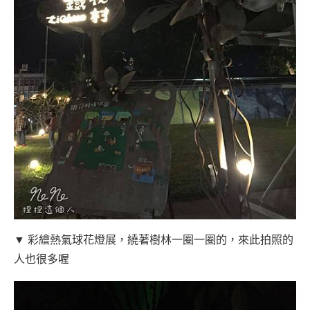
▼ 彩繪熱氣球花燈展，繞著樹林一圈一圈的，來此拍照的
人也很多喔