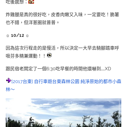
吃後感想：
炸雞腿是真的很好吃，皮香肉嫩又入味，一定要吃！脆薯
也不錯，但洋蔥圈就普普。
☼ 10/12 ☼
因為這次行程走的是慢活，所以決定一大早去騎腳踏車呼
吸芬多精兼運動！！
跟民宿老闆定了一個6:30吃早餐的時間他還嚇到……XD
[2017台東] 自行車遊台東森林公園 純淨原始的都市小森
林～