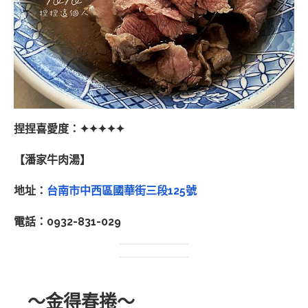
捏捏喜愛度：✦✦✦✦✦
【潘家牛肉湯】
地址：
台南市中西區國華街三段125號
電話：0932-831-029
～金得春捲～