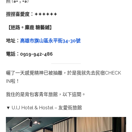
照 (๑•́ ₃ •̀๑)
捏捏喜愛度：✦✦✦✦✦✦
【迷路。麋鹿 糖藝鋪】
地址：
高雄市旗山區永平街34-30號
電話：0919-942-486
曬了一天感覺精神已被抽離，於是我就先去民宿CHECK
IN啦！
我住的是背包客青年旅館，以下這間。
▼ U.I.J Hotel & Hostel – 友愛街旅館