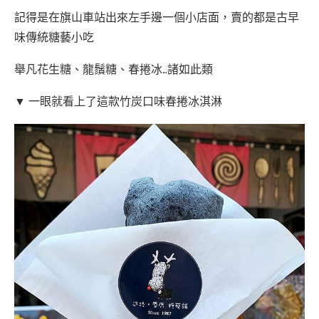
記得是在旗山車站出來左手邊一個小店面，賣的都是古早
味傳統糖藝小吃
舉凡花生糖、龍鬚糖、春捲冰…諸如此類
▼ 一眼就看上了這款竹炭口味春捲冰淇淋