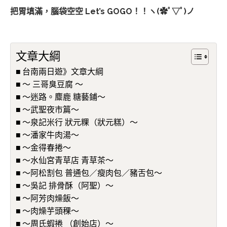
把胃填滿，腦袋空空 Let’s GOGO！！ヽ(✿ﾟ▽ﾟ)ノ
文章大綱
台南兩日遊》文章大綱
～ 三哥臭豆腐 ～
～迷路。麋鹿 糖藝鋪～
～武聖夜市篇～
～泉記米行 狀元粿（狀元糕）～
～潘家牛肉湯～
～金得春捲～
～水仙宮青草店 青草茶～
～阿松割包 普通包／瘦肉包／豬舌包～
～吳記 排骨酥（阿聖）～
～阿芳肉燥飯～
～肉燥芋頭稞～
～周氏蝦捲 （創始店）～