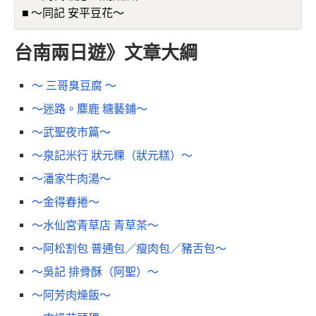
～同記 安平豆花～
台南兩日遊》文章大綱
～ 三哥臭豆腐 ～
～迷路。麋鹿 糖藝鋪～
～武聖夜市篇～
～泉記米行 狀元粿（狀元糕）～
～潘家牛肉湯～
～金得春捲～
～水仙宮青草店 青草茶～
～阿松割包 普通包／瘦肉包／豬舌包～
～吳記 排骨酥（阿聖）～
～阿芳肉燥飯～