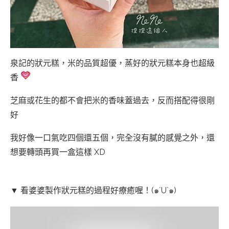
泉記的狀元糕，米的品質超優，蒸好的狀元糕本身也超級
香
芝麻或花生的都不會把米的香味蓋過去，反而搭配得很剛
好
我好像一口氣吃四個還五個，完全沒有膩的感覺之外，還
想要轉頭再買一盒這樣 XD
▼ 看婆婆製作狀元糕的過程好療癒喔！(๑´U`๑)