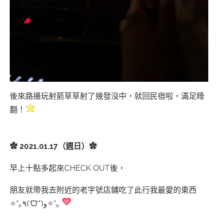
後來路邊玩射箭草草射了幾發沒中，就回民宿啦，滿足睡
翻！
✿ 2021.01.17（週日）✿
早上十點多起來CHECK OUT後，
朋友就帶我去附近的老字號店鋪吃了此行我最愛的東西
✧*｡٩(ˊᗜˋ*)و✧*｡