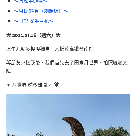
～肉燥芋頭稞～
～周氏蝦捲 （創始店）～
～同記 安平豆花～
✿ 2021.01.16（週六）✿
上午九點多捏捏獨自一人抵達高鐵台南站
等朋友來接我後，我們首先去了田寮月世界，拍照曬曬太
陽
▼ 月世界 然後離開。