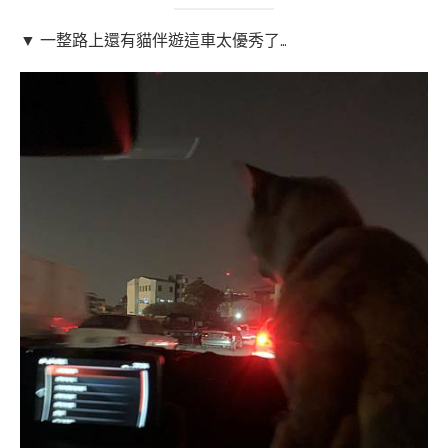
▼ 一整路上還有貓伴遊這車太優秀了…