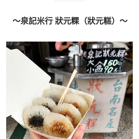
～泉記米行 狀元粿（狀元糕）～