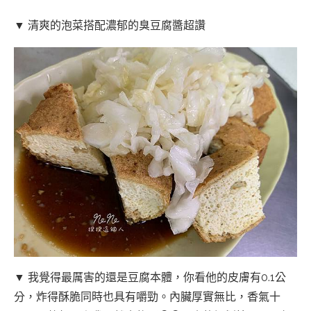
▼ 清爽的泡菜搭配濃郁的臭豆腐醬超讚
▼ 我覺得最厲害的還是豆腐本體，你看他的皮膚有0.1公
分，炸得酥脆同時也具有嚼勁。內臟厚實無比，香氣十