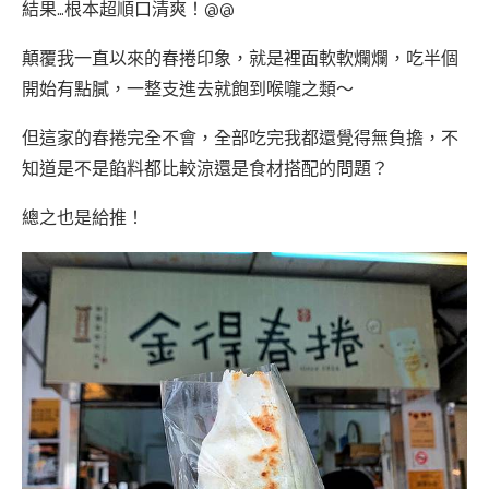
結果…根本超順口清爽！@@
顛覆我一直以來的春捲印象，就是裡面軟軟爛爛，吃半個
開始有點膩，一整支進去就飽到喉嚨之類～
但這家的春捲完全不會，全部吃完我都還覺得無負擔，不
知道是不是餡料都比較涼還是食材搭配的問題？
總之也是給推！