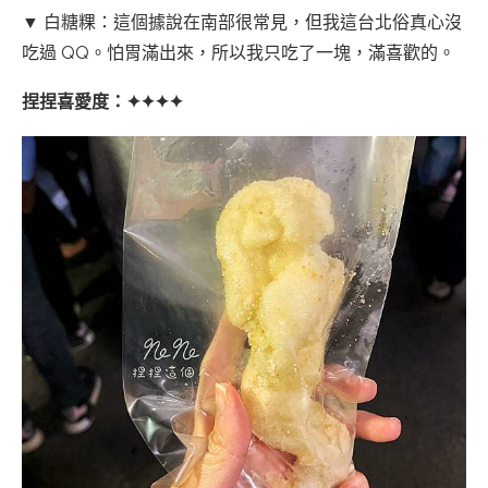
▼ 白糖粿：這個據說在南部很常見，但我這台北俗真心沒
吃過 QQ。怕胃滿出來，所以我只吃了一塊，滿喜歡的。
捏捏喜愛度：✦✦✦✦