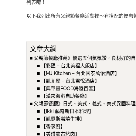
列表唷！
以下我列出所有父親節餐廳活動裡～有搭配的優惠
文章大綱
父親節餐廳推薦》優選五個氣氛讚，食材好的自
【彩匯 – 台北美福大飯店】
【MJ Kitchen – 台北國泰萬怡酒店】
【凱菲屋 – 台北君悅酒店】
【典華豐FOOD海陸百匯】
【漢來海港自助餐廳】
父親節餐廳》日式、美式、義式、泰式異國料理
【Ikki 藝奇新日本料理】
【凱恩斯岩燒牛排】
【香茅廚】
【美琪蒙古烤肉】