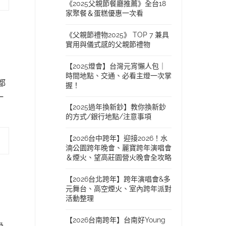
《2025父親節餐廳推薦》全台18
家聚餐＆蛋糕優惠一次看
《父親節禮物2025》 TOP 7 兼具
實用與儀式感的父親節禮物
【2025燈會】台灣元宵懶人包｜
時間地點、交通、必看主燈一次掌
都
握！
一
【2025過年換新鈔】教你換新鈔
的方式/銀行地點/注意事項
【2026台中跨年】迎接2026！水
湳公園跨年晚會、麗寶跨年演唱會
＆煙火、望高莊園營火晚會全攻略
【2026台北跨年】跨年演唱會&多
元舞台、高空煙火、室內跨年派對
活動整理
【2026台南跨年】台南好Young