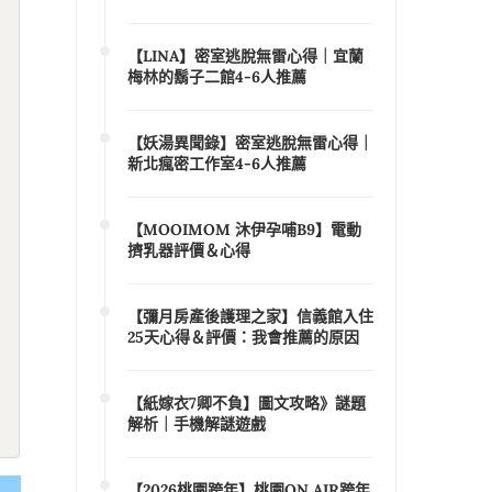
【LINA】密室逃脫無雷心得｜宜蘭
梅林的鬍子二館4-6人推薦
【妖湯異聞錄】密室逃脫無雷心得｜
新北瘋密工作室4-6人推薦
【MOOIMOM 沐伊孕哺B9】電動
擠乳器評價＆心得
【彌月房產後護理之家】信義館入住
25天心得＆評價：我會推薦的原因
【紙嫁衣7卿不負】圖文攻略》謎題
解析｜手機解謎遊戲
【2026桃園跨年】桃園ON AIR跨年