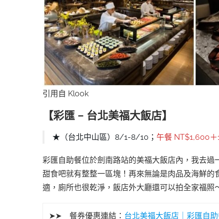
引用自 Klook
【彩匯 – 台北美福大飯店】
★（台北中山區）8/1-8/10；
午餐 NT$1,600＋
彩匯自助餐位於劍南路站的美福大飯店內，我去過一
甜食吧就有整整一區塊！再來無論是肉品及海鮮的
適，廁所也很乾淨，飯店外大廳還可以拍全家福照
➤➤ 餐券優惠連結：
台北美福大飯店｜彩匯自助