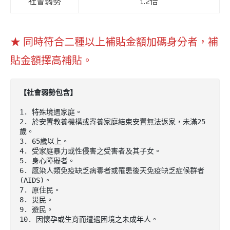
社會弱勢
1.2倍
★ 同時符合二種以上補貼金額加碼身分者，補
貼金額擇高補貼。
1. 特殊境遇家庭。

2. 於安置教養機構或寄養家庭結束安置無法返家，未滿25
歲。

3. 65歲以上。

4. 受家庭暴力或性侵害之受害者及其子女。

5. 身心障礙者。

6. 感染人類免疫缺乏病毒者或罹患後天免疫缺乏症候群者
(AIDS)。

7. 原住民。

8. 災民。

9. 遊民。

10. 因懷孕或生育而遭遇困境之未成年人。