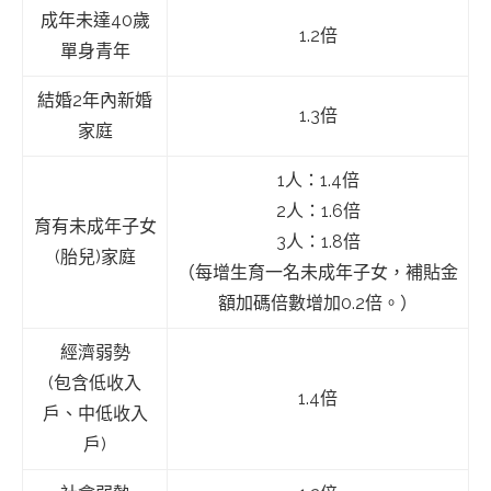
成年未達40歲
1.2倍
單身青年
結婚2年內新婚
1.3倍
家庭
1人：1.4倍
2人：1.6倍
育有未成年子女
3人：1.8倍
(胎兒)家庭
（每增生育一名未成年子女，補貼金
額加碼倍數增加0.2倍。）
經濟弱勢
(包含低收入
1.4倍
戶、中低收入
戶)