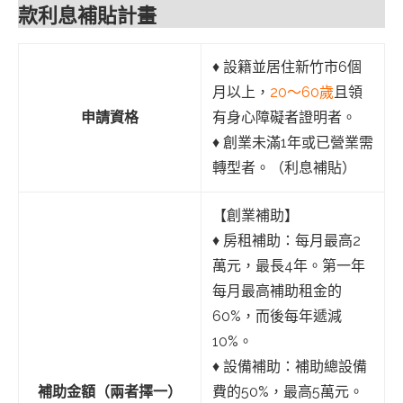
款利息補貼計畫
♦︎ 設籍並居住新竹市6個
月以上，
20～60歲
且領
申請資格
有身心障礙者證明者。
♦︎ 創業未滿1年或已營業需
轉型者。（利息補貼）
【創業補助】
♦︎ 房租補助：每月最高2
萬元，最長4年。第一年
每月最高補助租金的
60%，而後每年遞減
10%。
♦︎ 設備補助：補助總設備
補助金額（兩者擇一）
費的50%，最高5萬元。