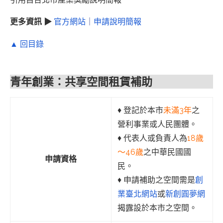
更多資訊 ▶
官方網站
｜
申請說明簡報
▲ 回目錄
青年創業：共享空間租賃補助
♦︎ 登記於本市
未滿3年
之
營利事業或人民團體。
♦︎ 代表人或負責人為
18歲
～46歲
之中華民國國
申請資格
民。
♦︎ 申請補助之空間需是
創
業臺北網站
或
新創圓夢網
揭露設於本市之空間。