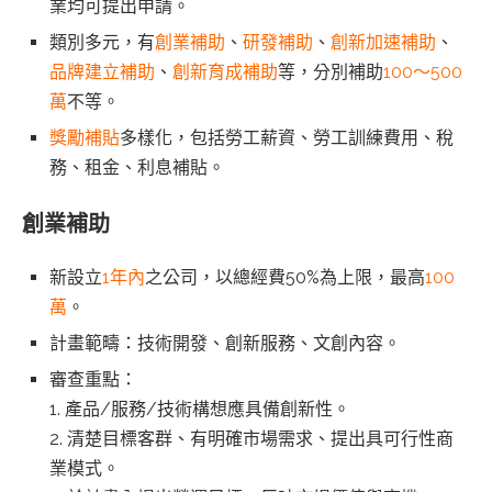
業均可提出申請。
類別多元，有
創業補助
、
研發補助
、
創新加速補助
、
品牌建立補助
、
創新育成補助
等，分別補助
100～500
萬
不等。
獎勵補貼
多樣化，包括勞工薪資、勞工訓練費用、稅
務、租金、利息補貼。
創業補助
新設立
1年內
之公司，以總經費50%為上限，最高
100
萬
。
計畫範疇：技術開發、創新服務、文創內容。
審查重點：
1. 產品/服務/技術構想應具備創新性。
2. 清楚目標客群、有明確市場需求、提出具可行性商
業模式。