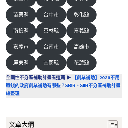
苗栗縣
台中市
彰化縣
南投縣
雲林縣
嘉義縣
嘉義市
台南市
高雄市
屏東縣
宜蘭縣
花蓮縣
全國性不分區補助計畫看這篇 ▶
【創業補助】2026不用
還錢的政府創業補助有哪些？SBIR、SIIR不分區補助計畫
總整理
文章大綱