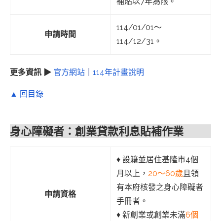
補貼以7年為限。
114/01/01～
申請時間
114/12/31。
更多資訊 ▶
官方網站
｜
114年計畫說明
▲ 回目錄
身心障礙者：創業貸款利息貼補作業
♦︎ 設籍並居住基隆市4個
月以上，
20～60歲
且領
有本府核發之身心障礙者
申請資格
手冊者。
♦︎ 新創業或創業未滿
6個