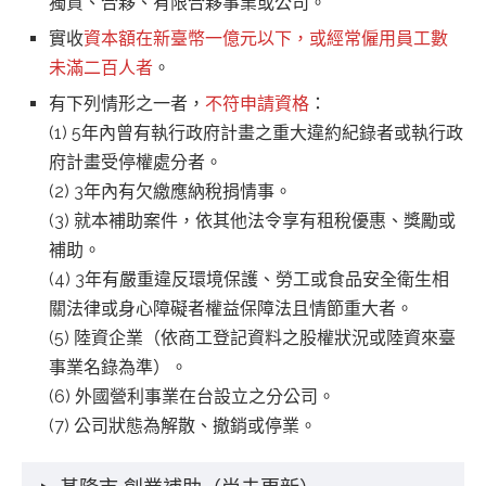
獨資、合夥、有限合夥事業或公司。
實收
資本額在新臺幣一億元以下，或經常僱用員工數
未滿二百人者
。
有下列情形之一者，
不符申請資格
：
(1) 5年內曾有執行政府計畫之重大違約紀錄者或執行政
府計畫受停權處分者。
(2) 3年內有欠繳應納稅捐情事。
(3) 就本補助案件，依其他法令享有租稅優惠、獎勵或
補助。
(4) 3年有嚴重違反環境保護、勞工或食品安全衛生相
關法律或身心障礙者權益保障法且情節重大者。
(5) 陸資企業（依商工登記資料之股權狀況或陸資來臺
事業名錄為準）。
(6) 外國營利事業在台設立之分公司。
(7) 公司狀態為解散、撤銷或停業。