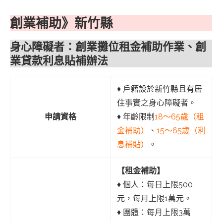
創業補助》新竹縣
身心障礙者：創業攤位租金補助作業、創
業貸款利息貼補辦法
♦︎ 戶籍設於新竹縣且有居
住事實之身心障礙者。
申請資格
♦︎ 年齡限制
18～65歲（租
金補助）
、
15～65歲（利
息補貼）
。
【租金補助】
♦︎ 個人：每日上限500
元，每月上限1萬元。
♦︎ 團體：每月上限3萬