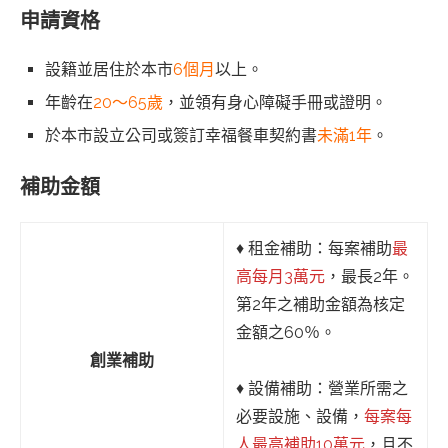
申請資格
設籍並居住於本市
6個月
以上。
年齡在
20～65歲
，並領有身心障礙手冊或證明。
於本市設立公司或簽訂幸福餐車契約書
未滿1年
。
補助金額
♦︎ 租金補助：每案補助
最
高每月3萬元
，最長2年。
第2年之補助金額為核定
金額之60％。
創業補助
♦︎ 設備補助：營業所需之
必要設施、設備，
每案每
人最高補助10萬元
，且不