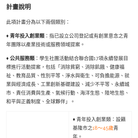
計畫說明
此項計畫分為以下兩個類別：
♦︎
青年投入創業類
：指已設立公司登記或有創業意念之青
年團隊以產業技術或服務領域提案。
♦︎
公共服務類
：學生社團活動結合聯合國17項永續發展目
標進行活動提案，包括「消除貧窮、消除飢餓、健康福
祉、教育品質、性別平等、淨水與衛生、可負擔能源、就
業與經濟成長、工業創新基礎建設、減少不平等、永續城
市、責任消費與生產、氣候行動、海洋生態、陸地生態、
和平與正義制度、全球夥伴」。
♦︎ 青年投入創業類：設籍
基隆市之
18～45歲
青
年。