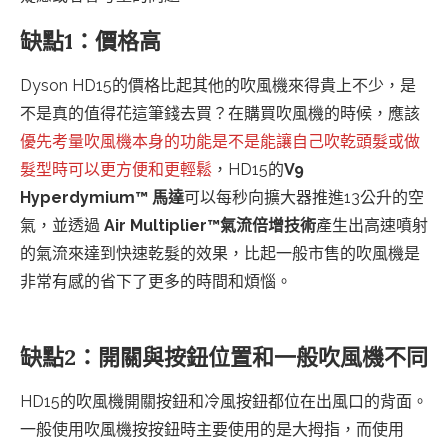
缺點1：價格高
Dyson HD15的價格比起其他的吹風機來得貴上不少，是
不是真的值得花這筆錢去買？在購買吹風機的時候，應該
優先考量吹風機本身的功能是不是能讓自己吹乾頭髮或做
髮型時可以更方便和更輕鬆
，HD15的
V9
Hyperdymium™ 馬達
可以每秒向擴大器推進13公升的空
氣，並透過
Air Multiplier™氣流倍增技術
產生出高速噴射
的氣流來達到快速乾髮的效果，比起一般市售的吹風機是
非常有感的省下了更多的時間和煩惱。
缺點2：開關與按鈕位置和一般吹風機不同
HD15的吹風機開關按鈕和冷風按鈕都位在出風口的背面。
一般使用吹風機按按鈕時主要使用的是大拇指，而使用