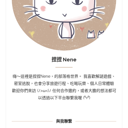
捏捏 Nene
嗨～這裡是捏捏Nene，的部落格世界。 我喜歡解謎遊戲、
密室逃脫，也會分享旅遊行程、吃喝玩樂、個人日常體驗
歡迎你們來訪 (ﾉ>ω<)ﾉ 任何合作邀約，或者大膽的想法都可
以透過以下平台聯繫我喔 (⁰▿⁰)
與我聯繫