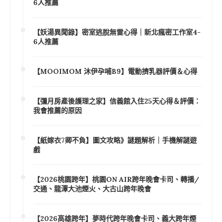
6人推薦
【妖湯異聞錄】密室逃脫無雷心得｜新北瘋密工作室4-
6人推薦
【MOOIMOM 沐伊孕哺B9】電動擠乳器評價＆心得
【彌月房產後護理之家】信義館入住25天心得＆評價：
我會推薦的原因
【紙嫁衣7卿不負】圖文攻略》謎題解析｜手機解謎遊
戲
【2026桃園跨年】桃園ON AIR跨年晚會卡司、轉播/
交通、龍潭大池煙火、大古山跨年晚會
【2026高雄跨年】夢時代跨年晚會卡司、義大跨年煙