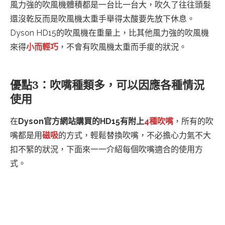
風力強的吹風機體積都是一台比一台大，吹久了往往頭髮
還沒乾反而是吹風機太重手舉得太酸要先放下休息。
Dyson HD15的吹風機在重量上，比其他風力強的吹風機
來得
小而輕巧
，不會有吹風機太重而手痠的狀況。
優點3：吹嘴種類多，可以因應各種情況
使用
在
Dyson官方網站購買的HD15有附上
4種吹嘴
，所有的吹
嘴都是用
磁吸
的方式，輕鬆替換吹嘴，不必擔心力氣不大
扣不緊的狀況，下面來一一介紹每個吹嘴適合的使用方
式。