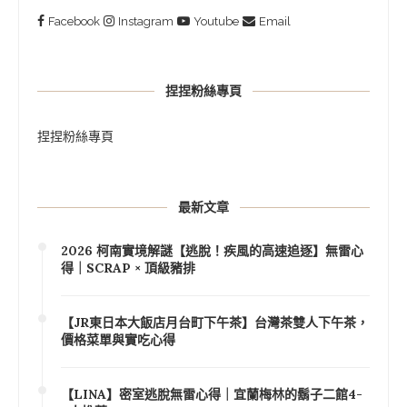
Facebook
Instagram
Youtube
Email
捏捏粉絲專頁
捏捏粉絲專頁
最新文章
2026 柯南實境解謎【逃脫！疾風的高速追逐】無雷心
得｜SCRAP × 頂級豬排
【JR東日本大飯店月台町下午茶】台灣茶雙人下午茶，
價格菜單與實吃心得
【LINA】密室逃脫無雷心得｜宜蘭梅林的鬍子二館4-