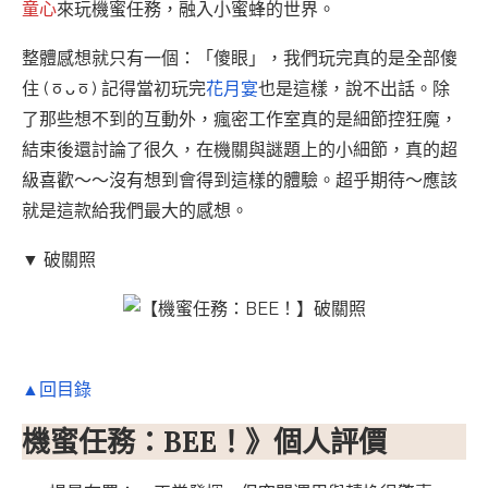
童心
來玩機蜜任務，融入小蜜蜂的世界。
整體感想就只有一個：「傻眼」，我們玩完真的是全部傻
住 (ㆆᴗㆆ) 記得當初玩完
花月宴
也是這樣，說不出話。除
了那些想不到的互動外，瘋密工作室真的是細節控狂魔，
結束後還討論了很久，在機關與謎題上的小細節，真的超
級喜歡～～沒有想到會得到這樣的體驗。超乎期待～應該
就是這款給我們最大的感想。
▼ 破關照
▲回目錄
機蜜任務：BEE！》個人評價