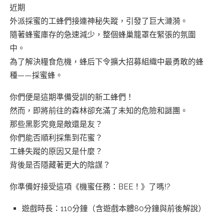
近期
外派採蜜的工蜂們接連神秘失蹤，引發了巨大漣漪。
隨著蜂蜜庫存的急速減少，整個蜂巢籠罩在緊張的氛圍
中。
為了解決糧食危機，蜂后下令擴大招募組織中最勇敢的蜂
種——採蜜蜂。
你們便是這期準備受訓的新工蜂們！
然而，即將前往的森林卻充滿了未知的危險和謎團。
那些黑影究竟是敵還是友？
你們能否順利採集到花蜜？
工蜂失蹤的原因又是什麼？
背後是否隱藏著更大的陰謀？
你準備好接受這項《機蜜任務：BEE！》了嗎!?
遊戲時長：110分鐘（含遊戲本體80分鐘與前後解說）