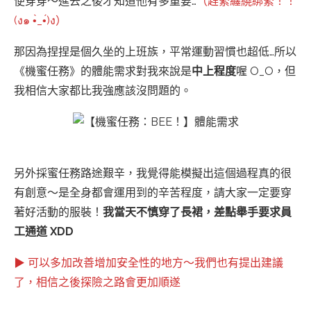
便穿穿～進去之後才知道他有多重要…
（趕緊纏繞綁緊！！
(ง๑ •̀_•́)ง）
那因為捏捏是個久坐的上班族，平常運動習慣也超低…所以
《機蜜任務》的體能需求對我來說是
中上程度
喔 O_O，但
我相信大家都比我強應該沒問題的。
另外採蜜任務路途艱辛，我覺得能模擬出這個過程真的很
有創意～是全身都會運用到的辛苦程度，請大家一定要穿
著好活動的服裝！
我當天不慎穿了長裙，差點舉手要求員
工通道 XDD
▶ 可以多加改善增加安全性的地方～我們也有提出建議
了，相信之後探險之路會更加順遂