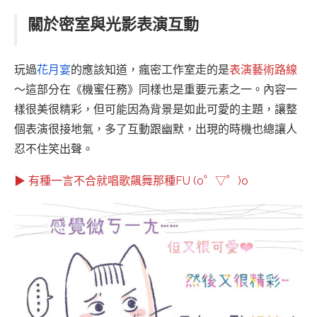
關於密室與光影表演互動
玩過
花月宴
的應該知道，瘋密工作室走的是
表演藝術路線
～這部分在《機蜜任務》同樣也是重要元素之一。內容一
樣很美很精彩，但可能因為背景是如此可愛的主題，讓整
個表演很接地氣，多了互動跟幽默，出現的時機也總讓人
忍不住笑出聲。
▶ 有種一言不合就唱歌飆舞那種FU (o゜▽゜)o