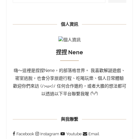
個人資訊
捏捏 Nene
嗨～這裡是捏捏Nene，的部落格世界。 我喜歡解謎遊戲、
密室逃脫，也會分享旅遊行程、吃喝玩樂、個人日常體驗
歡迎你們來訪 (ﾉ>ω<)ﾉ 任何合作邀約，或者大膽的想法都可
以透過以下平台聯繫我喔 (⁰▿⁰)
與我聯繫
Facebook
Instagram
Youtube
Email