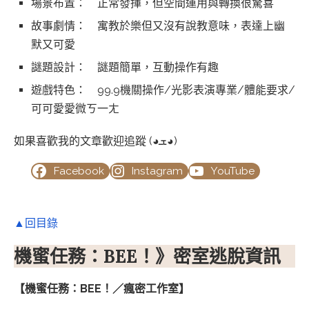
場景布置： 正常發揮，但空間運用與轉換很驚喜
故事劇情： 寓教於樂但又沒有說教意味，表達上幽
默又可愛
謎題設計： 謎題簡單，互動操作有趣
遊戲特色： 99.9機關操作/光影表演專業/體能要求/
可可愛愛微ㄎ一ㄤ
如果喜歡我的文章歡迎追蹤 (◕ܫ◕)
Facebook
Instagram
YouTube
▲回目錄
機蜜任務：BEE！》密室逃脫資訊
【機蜜任務：BEE！／瘋密工作室】