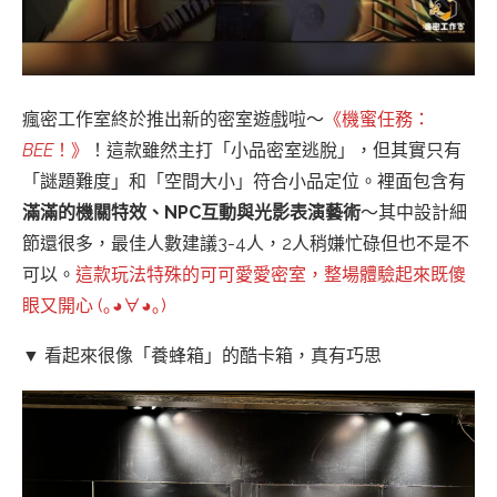
瘋密工作室終於推出新的密室遊戲啦～
《機蜜任務：
BEE
！》
！這款雖然主打「小品密室逃脫」，但其實只有
「謎題難度」和「空間大小」符合小品定位。裡面包含有
滿滿的機關特效、NPC互動與光影表演藝術
～其中設計細
節還很多，最佳人數建議3-4人，2人稍嫌忙碌但也不是不
可以。
這款玩法特殊的可可愛愛密室，整場體驗起來既傻
眼又開心 (｡◕∀◕｡)
▼ 看起來很像「養蜂箱」的酷卡箱，真有巧思