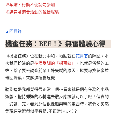
※孕婦、行動不便請勿參加
※請穿著適合活動的輕便服裝
▲回目錄
機蜜任務：BEE！》無雷體驗心得
《機蜜任務》位在新北中和，地點就在
花月宴
的隔壁。本
次我們扮演的是
準備受訓的「採蜜蜂」
，也就是俗稱的工
蜂，除了要去調查前輩工蜂失蹤的原因，還要尋找花蜜並
帶回蜂巢，來解決糧食危機！
聽到這邊我都覺得很正常，嗯～看來就是個有任務的小品
遊戲，抱持
郊遊的心情
進去散步應該就可以了吧！但真的
「受訓」完，看到那個很像船梨精的東西時，我們才突然
發現這款遊戲似乎有點…不正常(ㆆᴗㆆ)？