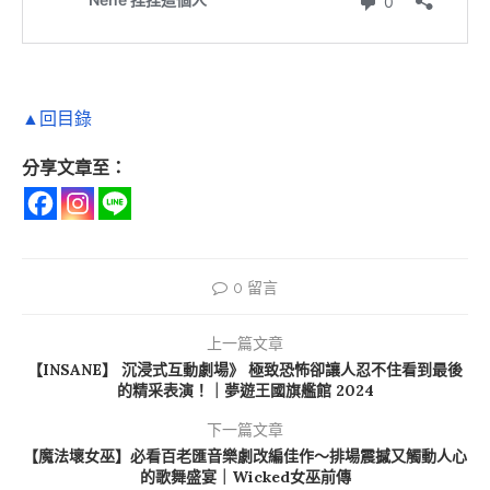
▲回目錄
分享文章至：
0 留言
上一篇文章
【INSANE】 沉浸式互動劇場》 極致恐怖卻讓人忍不住看到最後
的精采表演！｜夢遊王國旗艦館 2024
下一篇文章
【魔法壞女巫】必看百老匯音樂劇改編佳作～排場震撼又觸動人心
的歌舞盛宴｜Wicked女巫前傳