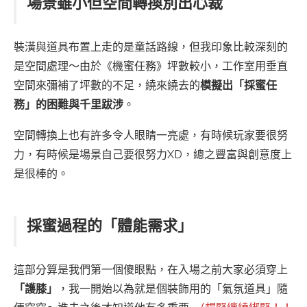
場景雖小但空間轉換別出心裁
裝潢與道具布置上走的是童話路線，但我印象比較深刻的
是空間處理～由於《機蜜任務》坪數較小，工作室用垂直
空間來彌補了坪數的不足，繞來繞去的
模擬出「採蜜任
務」的困難與千里跋涉
。
空間轉換上也有許多令人眼睛一亮處，有時候玩家要很努
力，有時候是場景自己要很努力XD，總之豐富與創意度上
是很棒的。
採蜜過程的「體能需求」
這部分算是我們第一個傻眼點，在入場之前大家必須穿上
「護膝」
，我一開始以為就是個裝飾用的「氣氛道具」隨