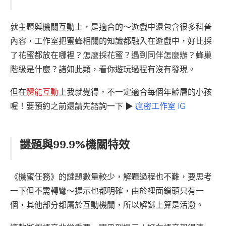
就主題與機關互動上，是適合的～遊戲中還包含很多科普
內容，工作室把蜜蜂相關的知識都融入在遊戲中，好比採
了花蜜都放在哪裡？怎麼採花蜜？遇到同伴怎麼辦？蜂巢
階級是什麼？諸如此類，看你遊玩過程有沒有發現。
但在
體能互動
上我就覺得，不一定適合每個年齡層的小孩
喔！要預約之前還請先諮詢一下 ▶
瘋密工作室 IG
謎題與99.9%機關特效
《機蜜任務》的謎題數量較少，解題過程也不難，要思考
一下但不需轉彎～提示也都明確，由於裡面鎖頭只有一
個，其他部分都屬於互動機關，所以解謎上算是活潑。