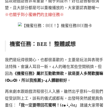
這款遊戲語音非常重要，關乎到提示！好在語音都很清
楚，且大部分都是可以重複播放的，大家要認真聽喔～
※也關乎到小蜜蜂們的主線任務※
機蜜任務：BEE！ 整體感想
我們是玩得很開心，也都很喜歡的，主要是玩法與表現手
法特殊，會讓人耳目一新。4人的確在某些空間稍擠，但
因為
《機蜜任務》屬於互動歡樂款，就是要人多鬧歡騰嘛
(✪ω✪)，所以我推薦3-4人體驗較好
。
再來劇本跟遊戲流程很引人入勝，雖然出乎意料～但我們
從受訓到上工，該有的儀式感都有，出發時突然感覺肩負
重任：
「我一定要帶回花蜜啊！(ง๑ •̀_•́)ง」
建議大家帶著