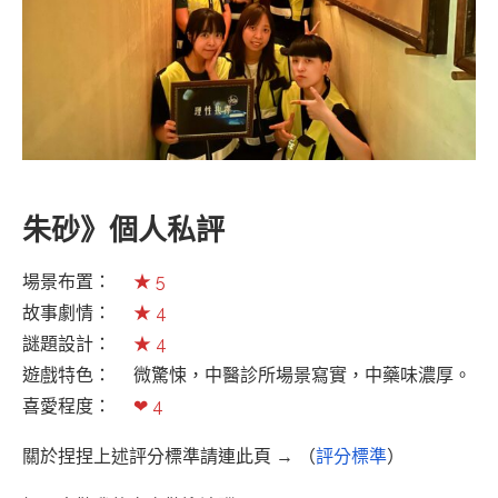
朱砂》個人私評
場景布置：
★ 5
故事劇情：
★ 4
謎題設計：
★ 4
遊戲特色： 微驚悚，中醫診所場景寫實，中藥味濃厚。
喜愛程度：
❤ 4
關於捏捏上述評分標準請連此頁 → （
評分標準
）