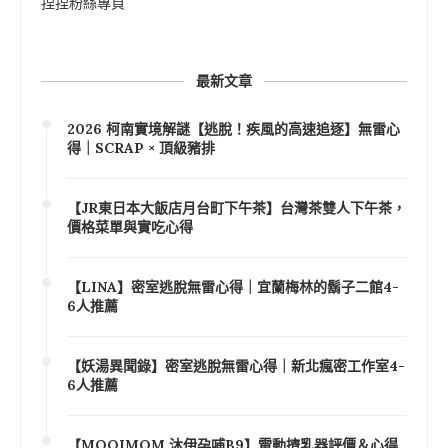
捏捏粉絲專頁
最新文章
2026 柯南實境解謎【逃脫！疾風的高速追逐】無雷心
得｜SCRAP × 頂級豬排
【JR東日本大飯店月台町下午茶】台灣茶雙人下午茶，
價格菜單與實吃心得
【LINA】密室逃脫無雷心得｜宜蘭梅林的鬍子二館4-
6人推薦
【妖湯異聞錄】密室逃脫無雷心得｜新北瘋密工作室4-
6人推薦
【MOOIMOM 沐伊孕哺B9】電動擠乳器評價＆心得