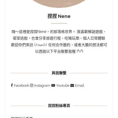
捏捏 Nene
嗨～這裡是捏捏Nene，的部落格世界。 我喜歡解謎遊戲、
密室逃脫，也會分享旅遊行程、吃喝玩樂、個人日常體驗
歡迎你們來訪 (ﾉ>ω<)ﾉ 任何合作邀約，或者大膽的想法都可
以透過以下平台聯繫我喔 (⁰▿⁰)
與我聯繫
Facebook
Instagram
Youtube
Email
捏捏粉絲專頁