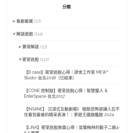
分類
►
看劇看展
(27)
▼
解謎遊戲
(214)
►
實境解謎
(33)
▼
密室逃脫
(132)
【B case】密室逃脫心得｜謬舍工作室 MEW³
Studio-台北2018（已結束）
【CONE 控制獄】密室逃脫心得｜智慧獵人 &
EnterSpace-台北2017
【INSANE】 沉浸式互動劇場》 極致恐怖卻讓人忍不
住看到最後的精采表演！｜夢遊王國旗艦館 2024
【LINA】密室逃脫無雷心得｜宜蘭梅林的鬍子二館4-