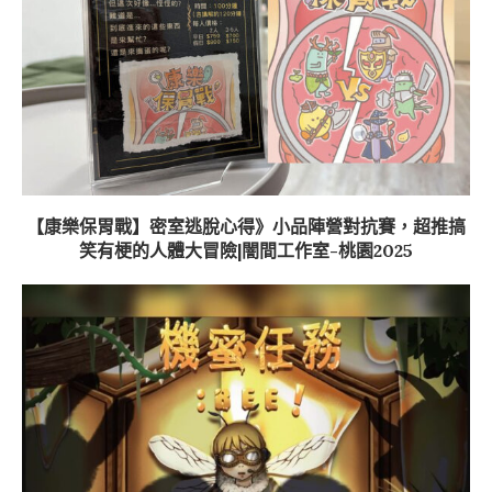
【康樂保胃戰】密室逃脫心得》小品陣營對抗賽，超推搞
笑有梗的人體大冒險|闇間工作室-桃園2025