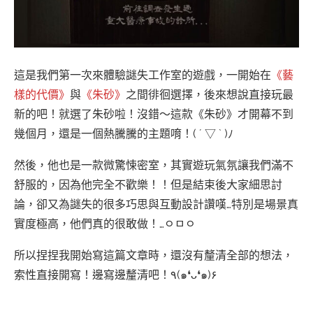
這是我們第一次來體驗謎失工作室的遊戲，一開始在
《藝
樣的代價》
與
《朱砂》
之間徘徊選擇，後來想說直接玩最
新的吧！就選了朱砂啦！沒錯～這款《朱砂》才開幕不到
幾個月，還是一個熱騰騰的主題唷！( ´ ▽ ` )ﾉ
然後，他也是一款微驚悚密室，其實遊玩氣氛讓我們滿不
舒服的，因為他完全不歡樂！！但是結束後大家細思討
論，卻又為謎失的很多巧思與互動設計讚嘆…特別是場景真
實度極高，他們真的很敢做！…ㅇㅁㅇ
所以捏捏我開始寫這篇文章時，還沒有釐清全部的想法，
索性直接開寫！邊寫邊釐清吧！٩(๑❛ᴗ❛๑)۶