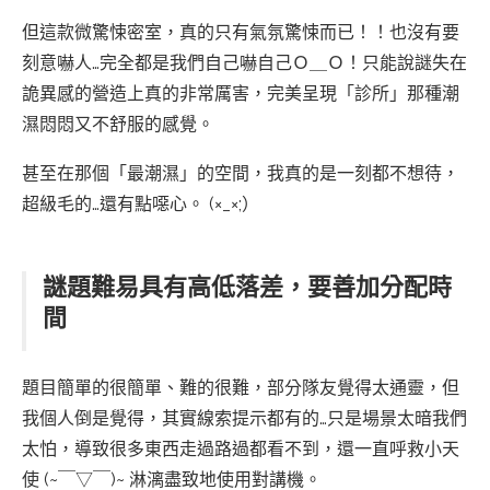
但這款微驚悚密室，真的只有氣氛驚悚而已！！也沒有要
刻意嚇人…完全都是我們自己嚇自己Ｏ＿Ｏ！只能說謎失在
詭異感的營造上真的非常厲害，完美呈現「診所」那種潮
濕悶悶又不舒服的感覺。
甚至在那個「最潮濕」的空間，我真的是一刻都不想待，
超級毛的…還有點噁心。 (×_×;）
謎題難易具有高低落差，要善加分配時
間
題目簡單的很簡單、難的很難，部分隊友覺得太通靈，但
我個人倒是覺得，其實線索提示都有的…只是場景太暗我們
太怕，導致很多東西走過路過都看不到，還一直呼救小天
使 (~￣▽￣)~ 淋漓盡致地使用對講機。