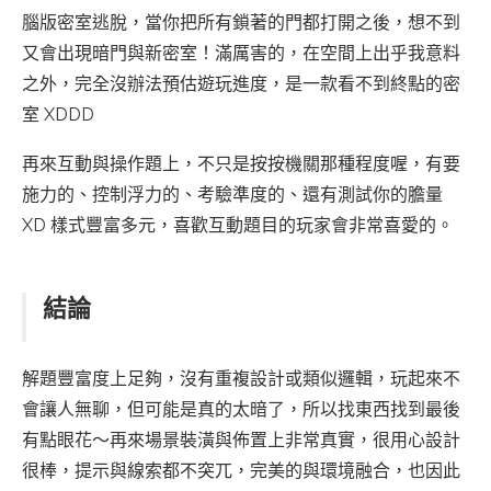
腦版密室逃脫，當你把所有鎖著的門都打開之後，想不到
又會出現暗門與新密室！滿厲害的，在空間上出乎我意料
之外，完全沒辦法預估遊玩進度，是一款看不到終點的密
室 XDDD
再來互動與操作題上，不只是按按機關那種程度喔，有要
施力的、控制浮力的、考驗準度的、還有測試你的膽量
XD 樣式豐富多元，喜歡互動題目的玩家會非常喜愛的。
結論
解題豐富度上足夠，沒有重複設計或類似邏輯，玩起來不
會讓人無聊，但可能是真的太暗了，所以找東西找到最後
有點眼花～再來場景裝潢與佈置上非常真實，很用心設計
很棒，提示與線索都不突兀，完美的與環境融合，也因此