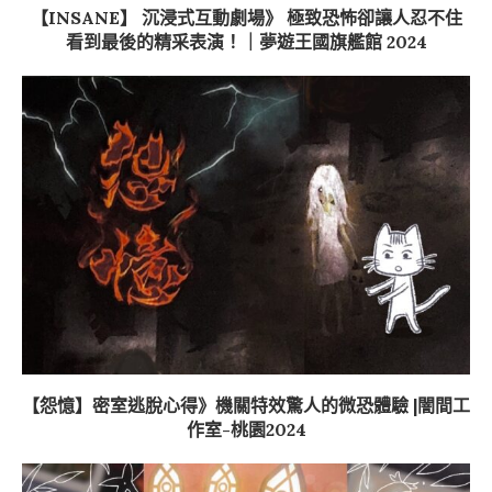
【INSANE】 沉浸式互動劇場》 極致恐怖卻讓人忍不住
看到最後的精采表演！｜夢遊王國旗艦館 2024
【怨憶】密室逃脫心得》機關特效驚人的微恐體驗 |闇間工
作室-桃園2024