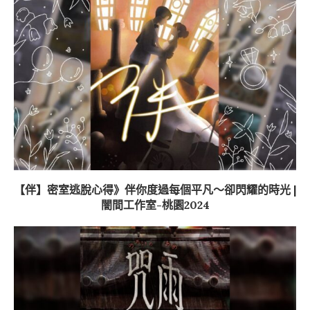
【伴】密室逃脫心得》伴你度過每個平凡～卻閃耀的時光 |
闇間工作室-桃園2024