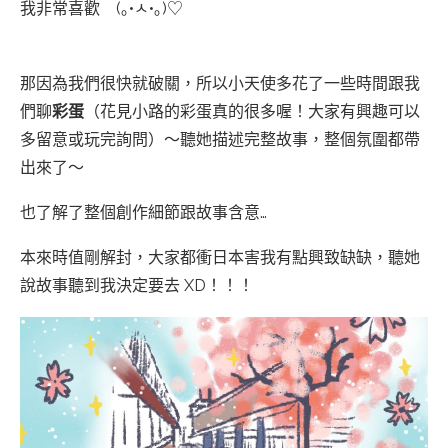
我非常喜歡 (｡•ㅅ•｡)♡
那因為我們很快就破關，所以小天使多花了一些時間跟我
們聊
彩蛋
（花見小路的彩蛋真的很多喔！大家有興趣可以
多留意或玩完詢問）～聽她描述完整故事，整個氛圍都帶
出來了～
也了解了整個創作細節跟故事含意…
本來時值剛解封，大家都衝日本害我有點興致缺缺，聽她
說故事聽到我決定要去 XD！！！