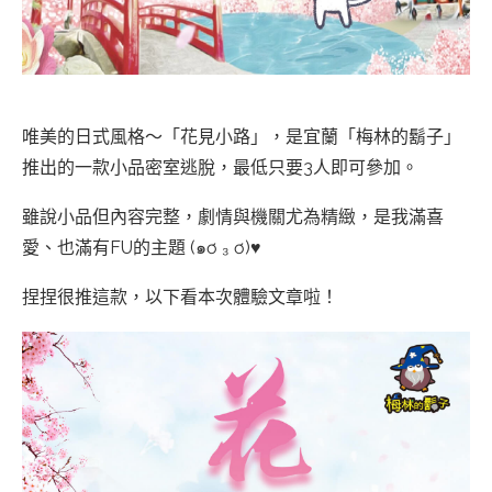
唯美的日式風格～「花見小路」，是宜蘭「梅林的鬍子」
推出的一款小品密室逃脫，最低只要3人即可參加。
雖說小品但內容完整，劇情與機關尤為精緻，是我滿喜
愛、也滿有FU的主題 (๑ơ ₃ ơ)♥
捏捏很推這款，以下看本次體驗文章啦！