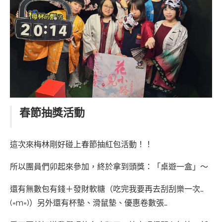
春節抽獎活動
這次來梅林剛好碰上春節抽紅包活動！！
所以團員們卯起來參加，終於拿到頭獎：「桌遊一盒」～
還有無數包有錢＋發財軟糖（吃完我要再去刮刮樂一次…
(=m=)）另外還有杯墊、滑鼠墊、優惠卷數張…