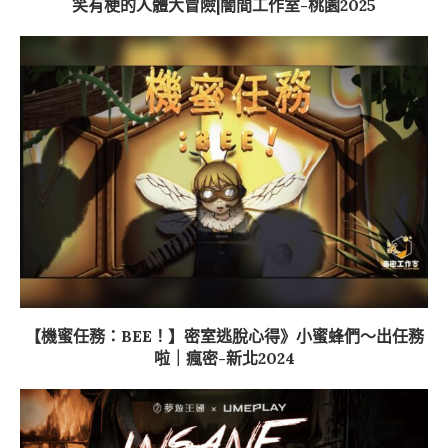
笑有梗的人體大冒險|闇間工作室-桃園2025
【機蜜任務：BEE！】密室逃脫心得》小蜜蜂們～出任務
啦｜瘋密-新北2024