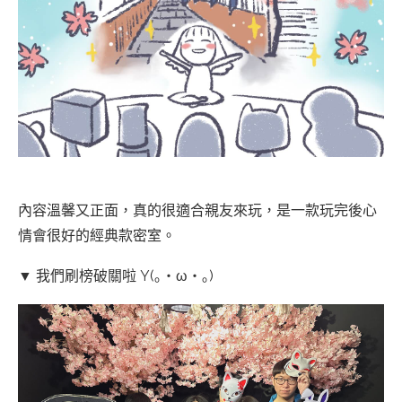
內容溫馨又正面，真的很適合親友來玩，是一款玩完後心
情會很好的經典款密室。
▼ 我們刷榜破關啦 Y(｡・ω・｡)