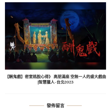
【酬鬼戲】密室逃脫心得》 高朋滿座 空無一人的盛大戲曲
|智慧獵人-台北2023
發佈留言