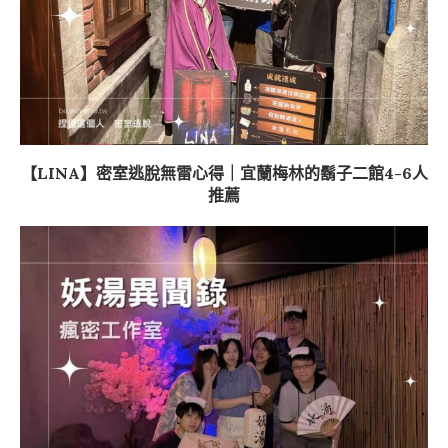
【LINA】密室逃脫無雷心得｜宜蘭梅林的鬍子二館4-6人
推薦