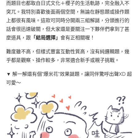
而題目也都取自日式文化＋櫻子的生活軌跡，完全融入不
突兀。我特別喜歡後面兩個空間，無論在靜態題或操作題
上都很有風味。這款可同時分開兩三組解謎，分頭進行的
話會很迅速破關，但大家還是要關注一下夥伴們拿到了甚
麼道具，跟
「結局選擇」
會有正相關喔！
難度雖不高，但樣式豐富互動性質高，沒有純邏輯題，幾
乎都是觀察、操作較多，非常適合新手或親子挑戰。
▼ 解一解還有個”爆米花”效果謎題，讓同伴驚呼出聲XD 超
可愛～