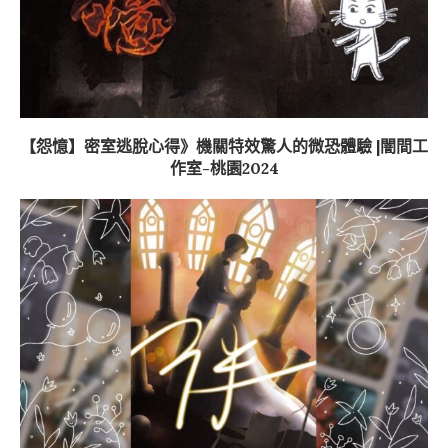
【怨憶】密室逃脫心得》機關特效驚人的微恐體驗 |闇間工
作室-桃園2024