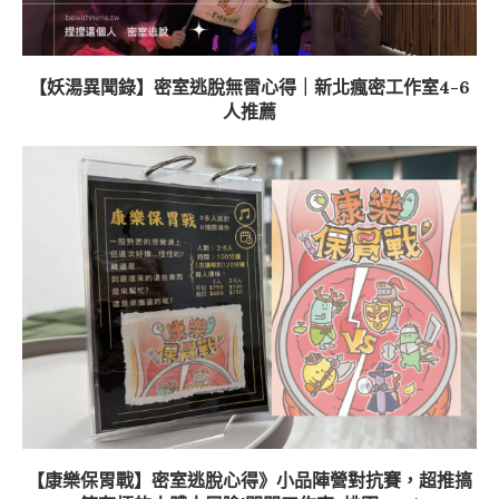
【妖湯異聞錄】密室逃脫無雷心得｜新北瘋密工作室4-6
人推薦
【康樂保胃戰】密室逃脫心得》小品陣營對抗賽，超推搞