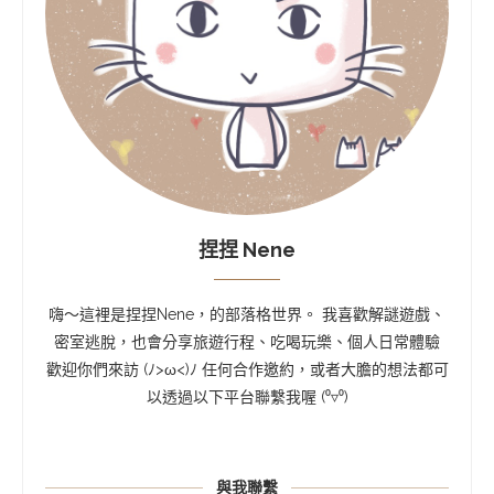
捏捏 Nene
嗨～這裡是捏捏Nene，的部落格世界。 我喜歡解謎遊戲、
密室逃脫，也會分享旅遊行程、吃喝玩樂、個人日常體驗
歡迎你們來訪 (ﾉ>ω<)ﾉ 任何合作邀約，或者大膽的想法都可
以透過以下平台聯繫我喔 (⁰▿⁰)
與我聯繫