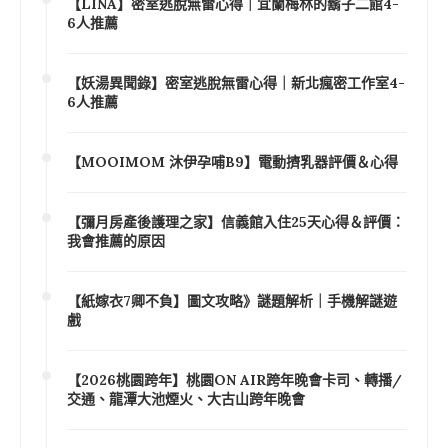
【LINA】密室逃脫無雷心得｜宜蘭梅林的鬍子二館4-
6人推薦
【妖湯異聞錄】密室逃脫無雷心得｜新北瘋密工作室4-
6人推薦
【MOOIMOM 沐伊孕哺B9】電動擠乳器評價＆心得
【彌月房產後護理之家】信義館入住25天心得＆評價：
我會推薦的原因
【紙嫁衣7卿不負】圖文攻略》謎題解析｜手機解謎遊
戲
【2026桃園跨年】桃園ON AIR跨年晚會卡司、轉播/
交通、龍潭大池煙火、大古山跨年晚會