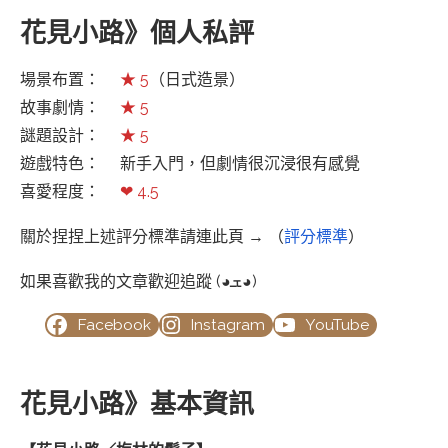
花見小路》個人私評
場景布置：
★ 5
（日式造景）
故事劇情：
★ 5
謎題設計：
★ 5
遊戲特色： 新手入門，但劇情很沉浸很有感覺
喜愛程度：
❤ 4.5
關於捏捏上述評分標準請連此頁 → （
評分標準
）
如果喜歡我的文章歡迎追蹤 (◕ܫ◕)
Facebook
Instagram
YouTube
花見小路》基本資訊