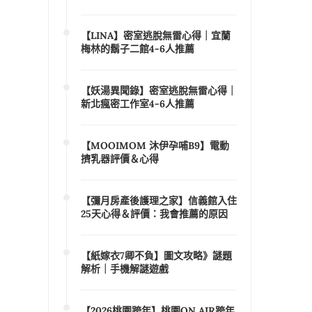
【LINA】密室逃脫無雷心得｜宜蘭
梅林的鬍子二館4-6人推薦
【妖湯異聞錄】密室逃脫無雷心得｜
新北瘋密工作室4-6人推薦
【MOOIMOM 沐伊孕哺B9】電動
擠乳器評價＆心得
【彌月房產後護理之家】信義館入住
25天心得＆評價：我會推薦的原因
【紙嫁衣7卿不負】圖文攻略》謎題
解析｜手機解謎遊戲
【2026桃園跨年】桃園ON AIR跨年