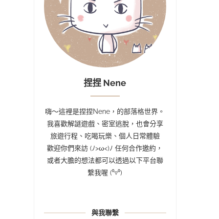
捏捏 Nene
嗨～這裡是捏捏Nene，的部落格世界。
我喜歡解謎遊戲、密室逃脫，也會分享
旅遊行程、吃喝玩樂、個人日常體驗
歡迎你們來訪 (ﾉ>ω<)ﾉ 任何合作邀約，
或者大膽的想法都可以透過以下平台聯
繫我喔 (⁰▿⁰)
與我聯繫