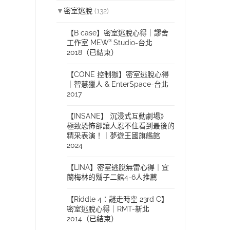
▼
密室逃脫
(132)
【B case】密室逃脫心得｜謬舍
工作室 MEW³ Studio-台北
2018（已結束）
【CONE 控制獄】密室逃脫心得
｜智慧獵人 & EnterSpace-台北
2017
【INSANE】 沉浸式互動劇場》
極致恐怖卻讓人忍不住看到最後的
精采表演！｜夢遊王國旗艦館
2024
【LINA】密室逃脫無雷心得｜宜
蘭梅林的鬍子二館4-6人推薦
【Riddle 4：謎走時空 23rd C】
密室逃脫心得｜RMT-新北
2014（已結束）