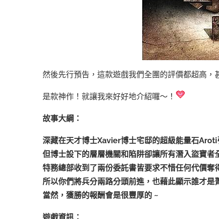
然後先行預告，這款遊戲我們全團的評價都超高，
是款神作！就讓我來好好地介紹囉～！
故事大綱：
深藏在天才博士Xavier博士宅邸的超級能量石Aro
但博士設下的層層機關和陷阱卻讓所有潛入盜寶者
特務總部收到了兩份委託書皆要求不惜任何代價奪
所以你們將兵分兩路分頭前進，也藉此顯示誰才是
當然，獲勝的報酬會是很豐厚的 ~
遊戲資訊：