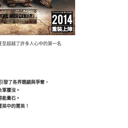
甚至超越了許多人心中的第一名
ti引發了各界覬覦與爭奪，
全軍覆沒。
得能量石。
菁英中的菁英！