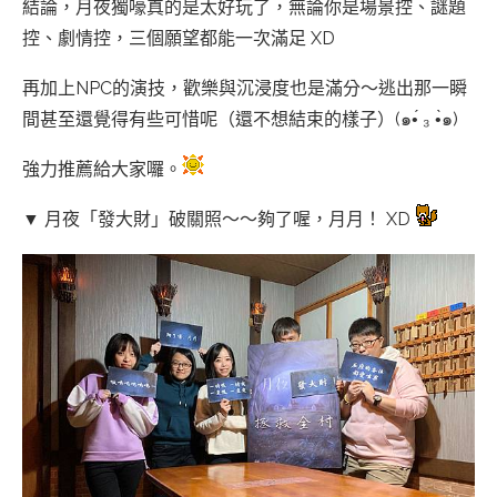
結論，月夜獨嚎真的是太好玩了，無論你是場景控、謎題
控、劇情控，三個願望都能一次滿足 XD
再加上NPC的演技，歡樂與沉浸度也是滿分～逃出那一瞬
間甚至還覺得有些可惜呢（還不想結束的樣子）(๑•́ ₃ •̀๑)
強力推薦給大家囉。
▼ 月夜「發大財」破關照～～夠了喔，月月！ XD