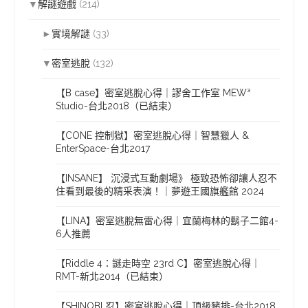
▼
解謎遊戲
(214)
►
實境解謎
(33)
▼
密室逃脫
(132)
【B case】密室逃脫心得｜謬舍工作室 MEW³
Studio-台北2018（已結束）
【CONE 控制獄】密室逃脫心得｜智慧獵人 &
EnterSpace-台北2017
【INSANE】 沉浸式互動劇場》 極致恐怖卻讓人忍不
住看到最後的精采表演！｜夢遊王國旗艦館 2024
【LINA】密室逃脫無雷心得｜宜蘭梅林的鬍子二館4-
6人推薦
【Riddle 4：謎走時空 23rd C】密室逃脫心得｜
RMT-新北2014（已結束）
【SHINOBI 忍】密室逃脫心得｜頂級豬排-台北2018