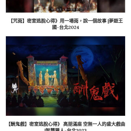
【咒雨】密室逃脫心得》用一場雨，說一個故事 |夢遊王
國-台北2024
【酬鬼戲】密室逃脫心得》 高朋滿座 空無一人的盛大戲曲
|智慧獵人-台北2023