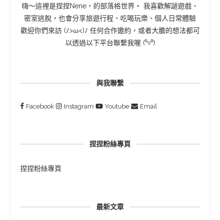
嗨～這裡是捏捏Nene，的部落格世界。 我喜歡解謎遊戲、
密室逃脫，也會分享旅遊行程、吃喝玩樂、個人日常體驗
歡迎你們來訪 (ﾉ>ω<)ﾉ 任何合作邀約，或者大膽的想法都可
以透過以下平台聯繫我喔 (⁰▿⁰)
與我聯繫
Facebook
Instagram
Youtube
Email
捏捏粉絲專頁
捏捏粉絲專頁
最新文章