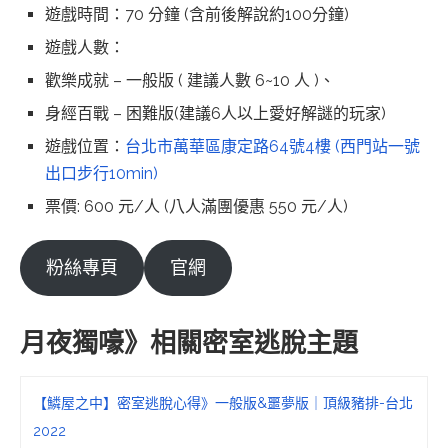
遊戲時間：70 分鐘 (含前後解說約100分鐘)
遊戲人數：
歡樂成就 – 一般版 ( 建議人數 6~10 人 )、
身經百戰 – 困難版(建議6人以上愛好解謎的玩家)
遊戲位置：
台北市萬華區康定路64號4樓 (西門站一號
出口步行10min)
票價: 600 元/人 (八人滿團優惠 550 元/人)
粉絲專頁
官網
月夜獨嚎》相關密室逃脫主題
【鱗屋之中】密室逃脫心得》一般版&噩夢版｜頂級豬排-台北
2022