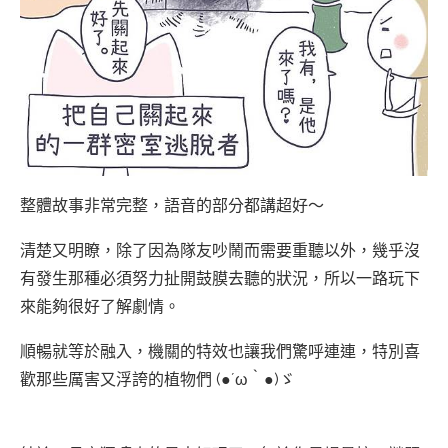
整體故事非常完整，語音的部分都講超好～
清楚又明瞭，除了因為隊友吵鬧而需要重聽以外，幾乎沒
有發生那種必須努力扯開鼓膜去聽的狀況，所以一路玩下
來能夠很好了解劇情。
順暢就等於融入，機關的特效也讓我們驚呼連連，特別喜
歡那些厲害又浮誇的植物們 (●´ω｀●)ゞ