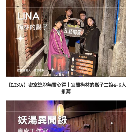
【LINA】密室逃脫無雷心得｜宜蘭梅林的鬍子二館4-6人
推薦