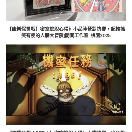
【康樂保胃戰】密室逃脫心得》小品陣營對抗賽，超推搞
笑有梗的人體大冒險|闇間工作室-桃園2025