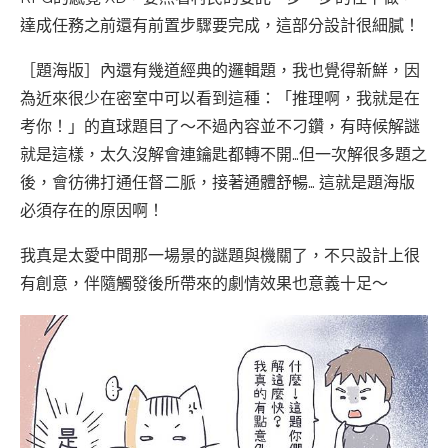
達成任務之前還有前置步驟要完成，這部分設計很細膩！
［題海版］內還有幾道經典的邏輯題，我也覺得新鮮，因
為近來很少在密室中可以看到這種：「推理啊，我就是在
考你！」的直球題目了～不過內容並不刁鑽，有時候解謎
就是這樣，太久沒解會連鑰匙都轉不開…但一次解很多題之
後，會彷彿打通任督二脈，接著通體舒暢… 這就是題海版
必須存在的原因啊！
我真是太愛中間那一場景的謎題與機關了，不只設計上很
有創意，伴隨觸發後所帶來的劇情效果也意義十足～