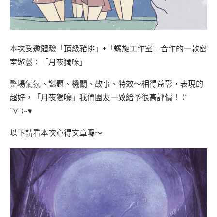
本次受邀體驗「頂級豬排」+「螺旋工作室」合作的一款密
室遊戲：「月夜獨嚎」
整場氣氛、謎題、機關、故事、特效～相得益彰，表現的
超好，「月夜獨嚎」我們團友一致給予很高評價！ (*
´∀`)~♥
以下請看本次心得文章囉～