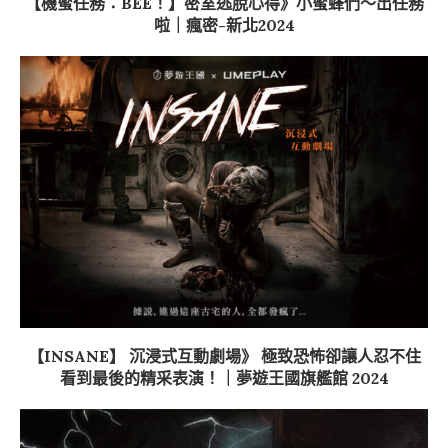
【機蜜任務：BEE！】密室逃脫心得》小蜜蜂們～出任務
啦｜瘋密-新北2024
【INSANE】 沉浸式互動劇場》 極致恐怖卻讓人忍不住
看到最後的精采表演！｜夢遊王國旗艦館 2024