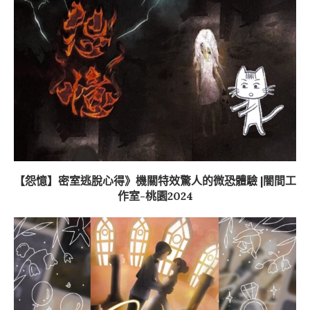
【怨憶】密室逃脫心得》機關特效驚人的微恐體驗 |闇間工
作室-桃園2024