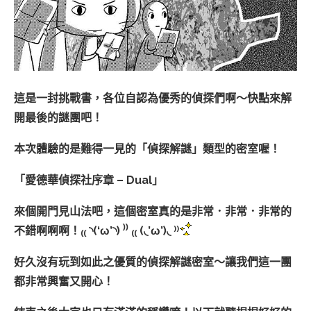
這是一封挑戰書，各位自認為優秀的偵探們啊～快點來解
開最後的謎團吧！
本次體驗的是難得一見的「偵探解謎」類型的密室喔！
「愛德華偵探社序章 – Dual」
來個開門見山法吧，這個密室真的是非常．非常．非常的
不錯啊啊啊！₍₍ ◝(‘ω’◝) ⁾⁾ ₍₍ (◟’ω’)◟ ⁾⁾
好久沒有玩到如此之優質的偵探解謎密室～讓我們這一團
都非常興奮又開心！