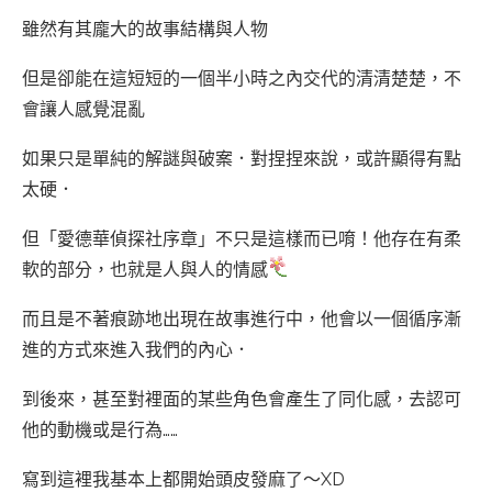
雖然有其龐大的故事結構與人物
但是卻能在這短短的一個半小時之內交代的清清楚楚，不
會讓人感覺混亂
如果只是單純的解謎與破案．對捏捏來說，或許顯得有點
太硬．
但「愛德華偵探社序章」不只是這樣而已唷！他存在有柔
軟的部分，也就是人與人的情感
而且是不著痕跡地出現在故事進行中，他會以一個循序漸
進的方式來進入我們的內心．
到後來，甚至對裡面的某些角色會產生了同化感，去認可
他的動機或是行為……
寫到這裡我基本上都開始頭皮發麻了～XD