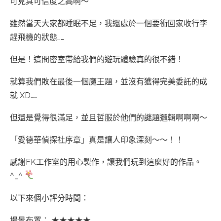
可見其可信度之高啊～
雖然當天大家都睡眠不足，我還處於一個要衝回家收行李
趕飛機的狀態……
但是！這間密室帶給我們的遊玩體驗真的很不錯！
就算我們敗在最後一個魔王題，並沒有獲得完美委託的成
就 XD……
但還是覺得很滿足，並且哲服於他們的謎題邏輯啊啊啊～
「愛德華偵探社序章」真是讓人印象深刻～～！！
感謝FK工作室的用心製作，讓我們玩到這麼好的作品。
^_^
以下來個小評分時間：
場景布置： ★★★★★