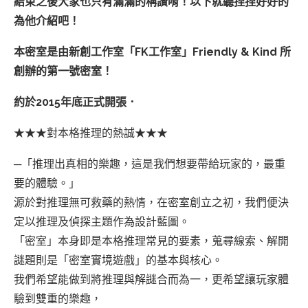
結束之後大家也只有滿滿的稱讚唷！以下就聽捏捏好好的
為他介紹吧！
本密室是由新創工作室「FK工作室」Friendly & Kind 所
創辦的第一號密室！
約於2015年底正式開張．
★★★對本格推理的熱誠★★★
─「推理出真相的樂趣，這是我們想要帶給玩家的，最重
要的體驗。」
源於對推理無可救藥的熱情，在密室創立之初，我們便決
定以推理及偵探主題作為設計藍圖。
「密室」本身即是本格推理常見的要素，蒐尋線索、解開
謎題則是「密室實境遊戲」的基本與核心。
我們希望能做到將推理與解謎合而為一，更希望讓玩家體
驗到雙重的樂趣，