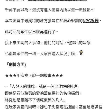
千萬不要以為，還沒有進入密室內所以還一派輕鬆～
本次密室中最獨特的地方就是在於細心規劃的
NPC系統
．
此時此刻案件就已經再進行了～
接下來出現的人事物，他們的對話，他提出的建議
也都是案件的一環，大家要進入狀況了唷！
「劇情方面」
★★★用密室，說一個故事★★★
─「人與人的情感，就是一個最難解的迷宮」
即使是看似聰慧的愛德華偵探社的名偵探們，
終究也是脫離不了情感束縛的凡人…
在玩家調查的同時，卻也不免身陷在謎團，甚至是陰謀當